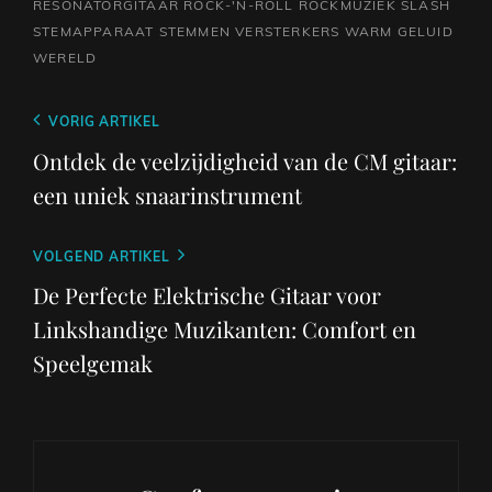
RESONATORGITAAR
ROCK-'N-ROLL
ROCKMUZIEK
SLASH
STEMAPPARAAT
STEMMEN
VERSTERKERS
WARM GELUID
WERELD
Berichtnavigatie
Vorig
VORIG ARTIKEL
bericht
Ontdek de veelzijdigheid van de CM gitaar:
een uniek snaarinstrument
Volgend
VOLGEND ARTIKEL
bericht
De Perfecte Elektrische Gitaar voor
Linkshandige Muzikanten: Comfort en
Speelgemak