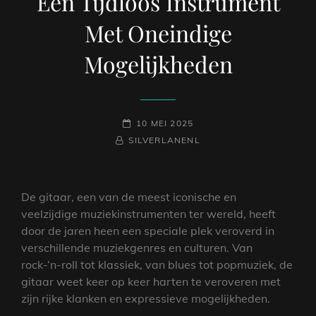
Een Tijdloos Instrument
Met Oneindige
Mogelijkheden
GEPLAATST
10 MEI 2025
NAAMREGEL
BYLINE
OP
SILVERLANENL
De gitaar, een van de meest iconische en
veelzijdige muziekinstrumenten ter wereld, heeft
door de jaren heen een speciale plek veroverd in
verschillende muziekgenres en culturen. Van
rock-‘n-roll tot klassiek, van blues tot popmuziek, de
gitaar weet keer op keer harten te veroveren met
zijn rijke klanken en expressieve mogelijkheden.