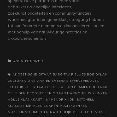
spelers. Deze platforms bieden vaak
gebruikersvriendelijke interfaces,
zoekfunctionaliteiten en communityfuncties
waarmee gitaristen gemakkelijk toegang hebben
tot hun favoriete nummers en kunnen leren spelen
met behulp van nauwkeurige notaties en
akkoordenschema’s.
CATEGORIEËN
UNCATEGORIZED
TAGS,
AKOESTISCHE GITAAR
BASGITAAR
BLUES
BOB DYLAN
CULTUREN
D GITAAR
ED SHEERAN
EFFECTPEDALEN
ELEKTRISCHE GITAAR
ERIC CLAPTON
FLAMENCOGITAAR
GELUIDEN PRODUCEREN
GITAAR
HARMONIEUS KLINKEN
HOLLE KLANKKAST
JIMI HENDRIX
JONI MITCHELL
KLASSIEK
METALEN SNAREN
MUZIEKGENRES
MUZIEKINSTRUMENTEN
NATUURLIJK GELUID
POPMUZIEK