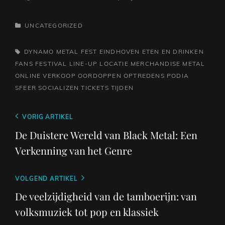
CATEGORIEËN
UNCATEGORIZED
TAGS,
DYNAMO METAL FEST
EINDHOVEN
ETEN EN DRINKEN
FANS
FESTIVAL
LINE-UP
LOCATIE
MERCHANDISE
METAL
ONLINE VERKOOP
OORDOPPEN
OPTREDENS
PODIA
SFEER
SOCIALIZEN
TICKETS
TIJDEN
Berichtnavigatie
Vorig
VORIG ARTIKEL
bericht
De Duistere Wereld van Black Metal: Een
Verkenning van het Genre
Volgend
VOLGEND ARTIKEL
bericht
De veelzijdigheid van de tamboerijn: van
volksmuziek tot pop en klassiek