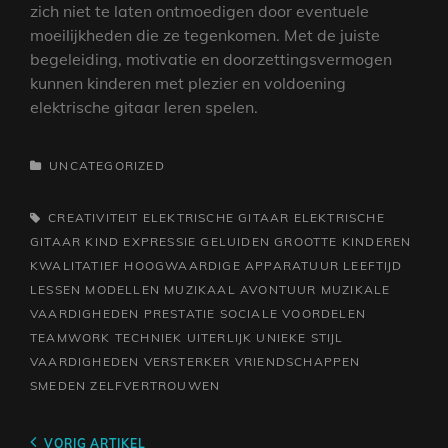
zich niet te laten ontmoedigen door eventuele
moeilijkheden die ze tegenkomen. Met de juiste
begeleiding, motivatie en doorzettingsvermogen
kunnen kinderen met plezier en voldoening
elektrische gitaar leren spelen.
CATEGORIEËN
UNCATEGORIZED
TAGS,
CREATIVITEIT
ELEKTRISCHE GITAAR
ELEKTRISCHE
GITAAR KIND
EXPRESSIE
GELUIDEN
GROOTTE
KINDEREN
KWALITATIEF HOOGWAARDIGE APPARATUUR
LEEFTIJD
LESSEN
MODELLEN
MUZIKAAL AVONTUUR
MUZIKALE
VAARDIGHEDEN
PRESTATIE
SOCIALE VOORDELEN
TEAMWORK
TECHNIEK
UITERLIJK
UNIEKE STIJL
VAARDIGHEDEN
VERSTERKER
VRIENDSCHAPPEN
SMEDEN
ZELFVERTROUWEN
Berichtnavigatie
Vorig
VORIG ARTIKEL