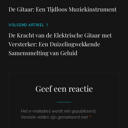
bericht
De Gitaar: Een Tijdloos Muziekinstrument
Volgend
VOLGEND ARTIKEL
bericht
De Kracht van de Elektrische Gitaar met
Versterker: Een Duizelingwekkende
Samensmelting van Geluid
Geef een reactie
Het e-mailadres wordt niet gepubliceerd.
Vereiste velden zijn gemarkeerd met
*