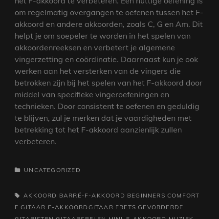
het F-akkoord te verbeteren. Een nuttige oefening is
om regelmatig overgangen te oefenen tussen het F-
akkoord en andere akkoorden, zoals C, G en Am. Dit
helpt je om soepeler te worden in het spelen van
akkoordenreeksen en verbetert je algemene
vingerzetting en coördinatie. Daarnaast kun je ook
werken aan het versterken van de vingers die
betrokken zijn bij het spelen van het F-akkoord door
middel van specifieke vingeroefeningen en
technieken. Door consistent te oefenen en geduldig
te blijven, zul je merken dat je vaardigheden met
betrekking tot het F-akkoord aanzienlijk zullen
verbeteren.
CATEGORIEËN
UNCATEGORIZED
TAGS,
AKKOORD
BARRÉ-F-AKKOORD
BEGINNERS
COMFORT
F GITAAR
F-AKKOORDGITAAR
FRETS
GEVORDERDE
GITARISTEN
GITAARSPELEN
MINI-F-AKKOORD
MUZIEK