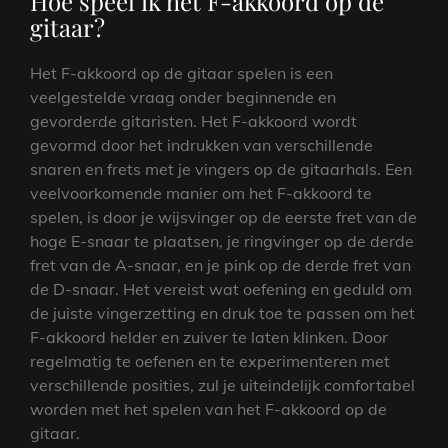
Hoe speel ik het F-akkoord op de
gitaar?
Het F-akkoord op de gitaar spelen is een
veelgestelde vraag onder beginnende en
gevorderde gitaristen. Het F-akkoord wordt
gevormd door het indrukken van verschillende
snaren en frets met je vingers op de gitaarhals. Een
veelvoorkomende manier om het F-akkoord te
spelen, is door je wijsvinger op de eerste fret van de
hoge E-snaar te plaatsen, je ringvinger op de derde
fret van de A-snaar, en je pink op de derde fret van
de D-snaar. Het vereist wat oefening en geduld om
de juiste vingerzetting en druk toe te passen om het
F-akkoord helder en zuiver te laten klinken. Door
regelmatig te oefenen en te experimenteren met
verschillende posities, zul je uiteindelijk comfortabel
worden met het spelen van het F-akkoord op de
gitaar.