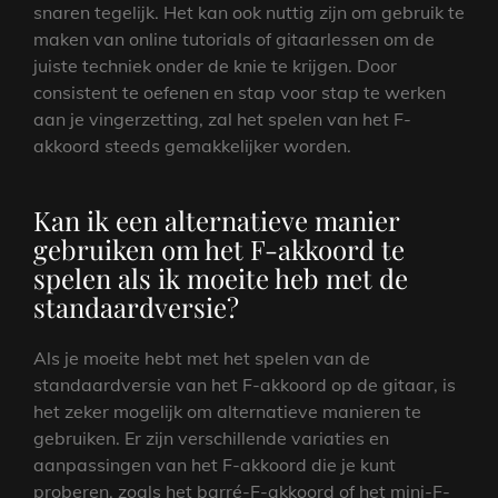
snaren tegelijk. Het kan ook nuttig zijn om gebruik te
maken van online tutorials of gitaarlessen om de
juiste techniek onder de knie te krijgen. Door
consistent te oefenen en stap voor stap te werken
aan je vingerzetting, zal het spelen van het F-
akkoord steeds gemakkelijker worden.
Kan ik een alternatieve manier
gebruiken om het F-akkoord te
spelen als ik moeite heb met de
standaardversie?
Als je moeite hebt met het spelen van de
standaardversie van het F-akkoord op de gitaar, is
het zeker mogelijk om alternatieve manieren te
gebruiken. Er zijn verschillende variaties en
aanpassingen van het F-akkoord die je kunt
proberen, zoals het barré-F-akkoord of het mini-F-