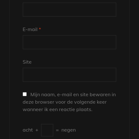
E-mail
*
Site
Mijn naam, e-mail en site bewaren in
deze browser voor de volgende keer
wanneer ik een reactie plaats.
acht
+
=
negen