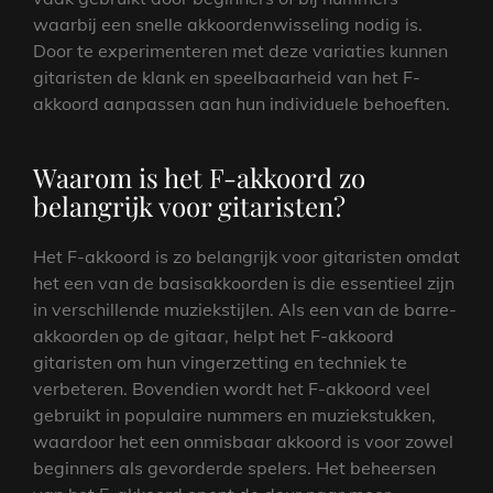
waarbij een snelle akkoordenwisseling nodig is.
Door te experimenteren met deze variaties kunnen
gitaristen de klank en speelbaarheid van het F-
akkoord aanpassen aan hun individuele behoeften.
Waarom is het F-akkoord zo
belangrijk voor gitaristen?
Het F-akkoord is zo belangrijk voor gitaristen omdat
het een van de basisakkoorden is die essentieel zijn
in verschillende muziekstijlen. Als een van de barre-
akkoorden op de gitaar, helpt het F-akkoord
gitaristen om hun vingerzetting en techniek te
verbeteren. Bovendien wordt het F-akkoord veel
gebruikt in populaire nummers en muziekstukken,
waardoor het een onmisbaar akkoord is voor zowel
beginners als gevorderde spelers. Het beheersen