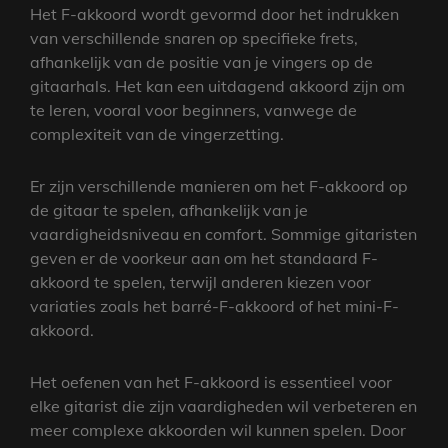
Het F-akkoord wordt gevormd door het indrukken
van verschillende snaren op specifieke frets,
afhankelijk van de positie van je vingers op de
gitaarhals. Het kan een uitdagend akkoord zijn om
te leren, vooral voor beginners, vanwege de
complexiteit van de vingerzetting.
Er zijn verschillende manieren om het F-akkoord op
de gitaar te spelen, afhankelijk van je
vaardigheidsniveau en comfort. Sommige gitaristen
geven er de voorkeur aan om het standaard F-
akkoord te spelen, terwijl anderen kiezen voor
variaties zoals het barré-F-akkoord of het mini-F-
akkoord.
Het oefenen van het F-akkoord is essentieel voor
elke gitarist die zijn vaardigheden wil verbeteren en
meer complexe akkoorden wil kunnen spelen. Door