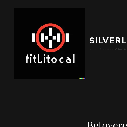
SILVER
Jouw Bron Voor Alles W
Betovere