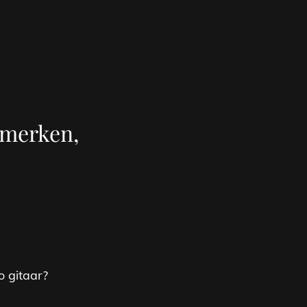
nmerken,
o gitaar?