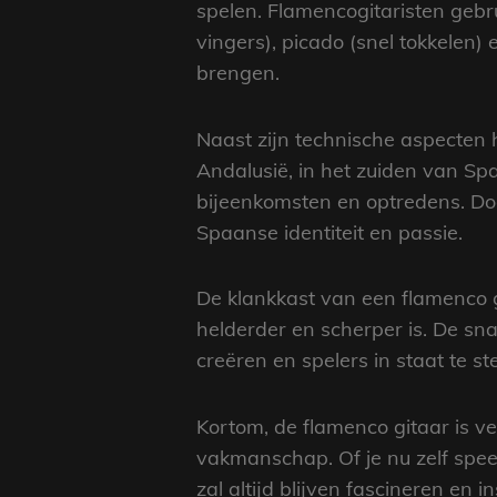
spelen. Flamencogitaristen gebr
vingers), picado (snel tokkelen)
brengen.
Naast zijn technische aspecten h
Andalusië, in het zuiden van Sp
bijeenkomsten en optredens. Doo
Spaanse identiteit en passie.
De klankkast van een flamenco gi
helderder en scherper is. De s
creëren en spelers in staat te s
Kortom, de flamenco gitaar is ve
vakmanschap. Of je nu zelf speel
zal altijd blijven fascineren en i