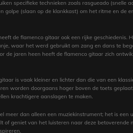
uiken specifieke technieken zoals rasgueado (snelle
 en golpe (slaan op de klankkast) om het ritme en de 
eeft de flamenco gitaar ook een rijke geschiedenis. H
anje, waar het werd gebruikt om zang en dans te bege
r de jaren heen heeft de flamenco gitaar zich ontwi
taar is vaak kleiner en lichter dan die van een klassi
naren worden doorgaans hoger boven de toets geplaat
tellen krachtigere aanslagen te maken.
el meer dan alleen een muziekinstrument; het is een ui
t of geniet van het luisteren naar deze betoverende m
nspireren.