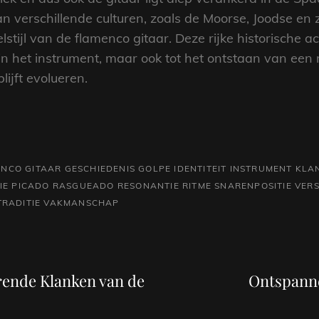
 verschillende culturen, zoals de Moorse, Joodse en 
stijl van de flamenco gitaar. Deze rijke historische a
 in het instrument, maar ook tot het ontstaan van een m
ijft evolueren.
NCO GITAAR
GESCHIEDENIS
GOLPE
IDENTITEIT
INSTRUMENT
KLA
IE
PICADO
RASGUEADO
RESONANTIE
RITME
SNARENPOSITIE VERS
TRADITIE
VAKMANSCHAP
Volgend
bericht
rende Klanken van de
Ontspanne