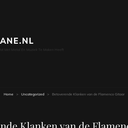
LANE.NL
at Met Metal En Muziek Te Maken Heeft
Home
>
Uncategorized
>
Betoverende Klanken van de Flamenco Gitaar
nde Klanken van de Flamen