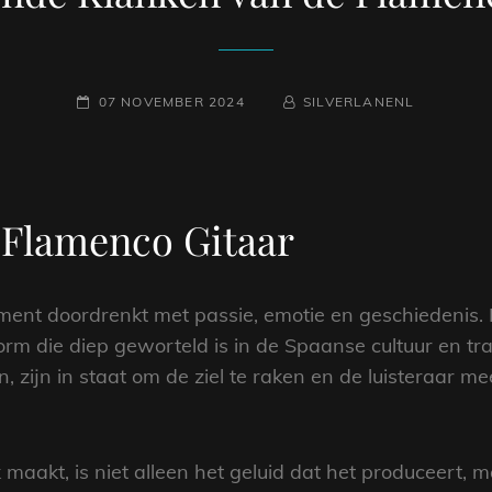
GEPLAATST
NAAMREGEL
BYLINE
07 NOVEMBER 2024
SILVERLANENL
OP
 Flamenco Gitaar
ument doordrenkt met passie, emotie en geschiedenis. 
m die diep geworteld is in de Spaanse cultuur en tradi
, zijn in staat om de ziel te raken en de luisteraar 
maakt, is niet alleen het geluid dat het produceert, m