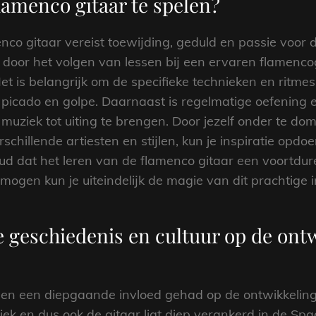
lamenco gitaar te spelen?
co gitaar vereist toewijding, geduld en passie voor d
door het volgen van lessen bij een ervaren flamencogi
Het is belangrijk om de specifieke technieken en rit
, picado en golpe. Daarnaast is regelmatige oefening 
muziek tot uiting te brengen. Door jezelf onder te do
schillende artiesten en stijlen, kun je inspiratie opdo
ud dat het leren van de flamenco gitaar een voortduren
mogen kun je uiteindelijk de magie van dit prachtige 
e geschiedenis en cultuur op de ont
ben een diepgaande invloed gehad op de ontwikkeling
k en dus ook de gitaar ligt diep verankerd in de Spaa