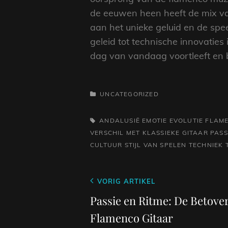
de eeuwen heen heeft de mix van
aan het unieke geluid en de speel
geleid tot technische innovaties
dag van vandaag voortleeft en bl
CATEGORIEËN
UNCATEGORIZED
TAGS,
ANDALUSIË
EMOTIE
EVOLUTIE
FLAME
VERSCHIL MET KLASSIEKE GITAAR
PASS
CULTUUR
STIJL VAN SPELEN
TECHNIEK
Berichtnavigatie
Vorig
VORIG ARTIKEL
bericht
Passie en Ritme: De Betove
Flamenco Gitaar