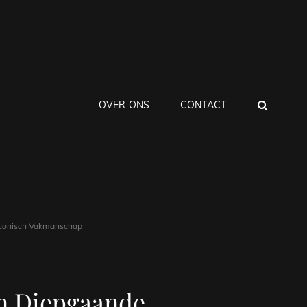
ZOEK
OVER ONS
CONTACT
Iconisch Vakmanschap
en Diepgaande