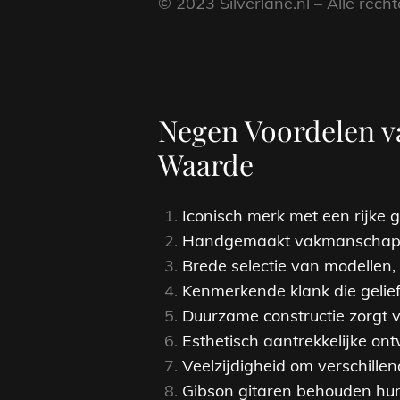
© 2023 Silverlane.nl – Alle rec
Negen Voordelen v
Waarde
Iconisch merk met een rijke g
Handgemaakt vakmanschap zo
Brede selectie van modellen,
Kenmerkende klank die geliefd 
Duurzame constructie zorgt v
Esthetisch aantrekkelijke on
Veelzijdigheid om verschillen
Gibson gitaren behouden hu