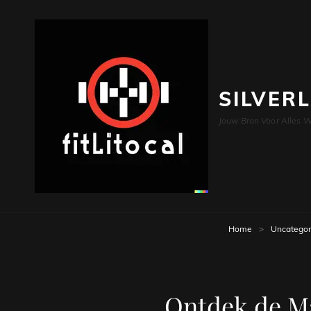
SILVER
Jouw Bron Voor Alles W
Home
>
Uncategor
Ontdek de Ma