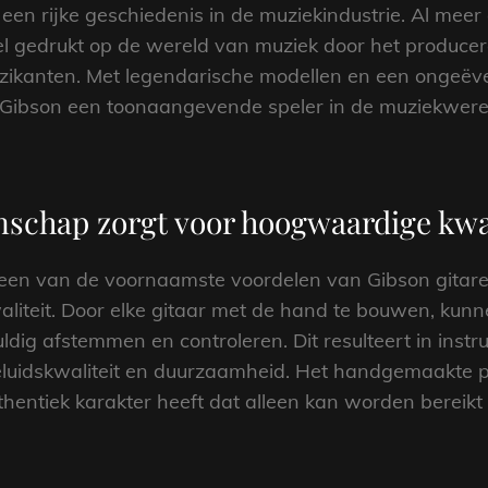
 een rijke geschiedenis in de muziekindustrie. Al mee
l gedrukt op de wereld van muziek door het produce
 muzikanten. Met legendarische modellen en een ongeëv
t Gibson een toonaangevende speler in de muziekwere
chap zorgt voor hoogwaardige kwal
n van de voornaamste voordelen van Gibson gitaren
liteit. Door elke gitaar met de hand te bouwen, kunn
ldig afstemmen en controleren. Dit resulteert in instru
luidskwaliteit en duurzaamheid. Het handgemaakte pr
thentiek karakter heeft dat alleen kan worden bereikt