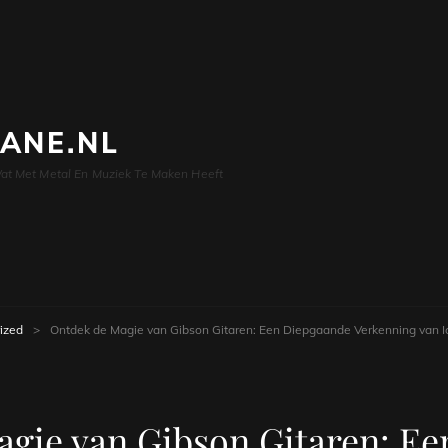
LANE.NL
at Met Metal En Muziek Te Maken Heeft
ized
>
Ontdek de Magie van Gibson Gitaren: Een Diepgaande Verkenning van 
gie van Gibson Gitaren: E