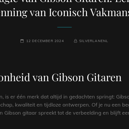
enning van Iconisch Vakman
GEPLAATST
NAAMREGEL
BYLINE
12 DECEMBER 2024
SILVERLANENL
OP
onheid van Gibson Gitaren
, is er één merk dat altijd in gedachten springt: Gibson
ap, kwaliteit en tijdloze ontwerpen. Of je nu een beg
 Gibson gitaar spreekt tot de verbeelding en blijft e