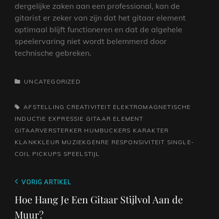
dergelijke zaken aan een professional, kan de
gitarist er zeker van zijn dat het gitaar element
optimaal blijft functioneren en dat de algehele
speelervaring niet wordt belemmerd door
technische gebreken.
CATEGORIEËN
UNCATEGORIZED
TAGS,
AFSTELLING
CREATIVITEIT
ELEKTROMAGNETISCHE
INDUCTIE
EXPRESSIE
GITAAR ELEMENT
GITAARVERSTERKER
HUMBUCKERS
KARAKTER
KLANKKLEUR
MUZIEKGENRE
RESPONSIVITEIT
SINGLE-
COIL PICKUPS
SPEELSTIJL
Berichtnavigatie
Vorig
VORIG ARTIKEL
bericht
Hoe Hang Je Een Gitaar Stijlvol Aan de
Muur?