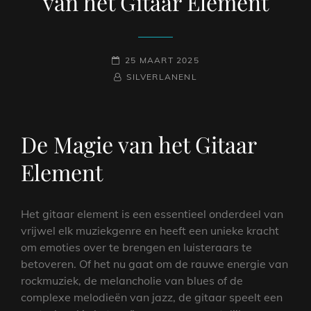
van het Gitaar Element
GEPLAATST
25 MAART 2025
OP
NAAMREGEL
BYLINE
SILVERLANENL
De Magie van het Gitaar
Element
Het gitaar element is een essentieel onderdeel van
vrijwel elk muziekgenre en heeft een unieke kracht
om emoties over te brengen en luisteraars te
betoveren. Of het nu gaat om de rauwe energie van
rockmuziek, de melancholie van blues of de
complexe melodieën van jazz, de gitaar speelt een