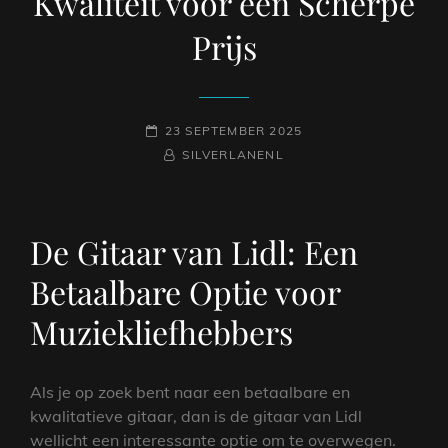
Kwaliteit voor een Scherpe
Prijs
GEPLAATST
23 SEPTEMBER 2025
OP
NAAMREGEL
BYLINE
SILVERLANENL
De Gitaar van Lidl: Een
Betaalbare Optie voor
Muziekliefhebbers
Als je op zoek bent naar een betaalbare en
kwalitatieve gitaar, dan is de gitaar van Lidl
wellicht een interessante optie om te overwegen.