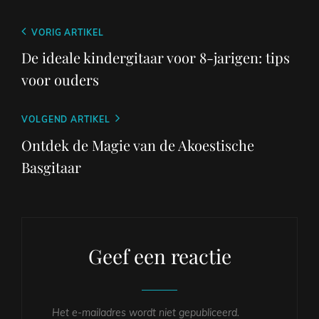
Berichtnavigatie
Vorig
VORIG ARTIKEL
bericht
De ideale kindergitaar voor 8-jarigen: tips
voor ouders
Volgend
VOLGEND ARTIKEL
bericht
Ontdek de Magie van de Akoestische
Basgitaar
Geef een reactie
Het e-mailadres wordt niet gepubliceerd.