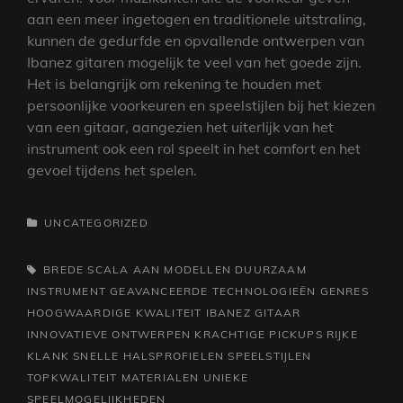
aan een meer ingetogen en traditionele uitstraling,
kunnen de gedurfde en opvallende ontwerpen van
Ibanez gitaren mogelijk te veel van het goede zijn.
Het is belangrijk om rekening te houden met
persoonlijke voorkeuren en speelstijlen bij het kiezen
van een gitaar, aangezien het uiterlijk van het
instrument ook een rol speelt in het comfort en het
gevoel tijdens het spelen.
CATEGORIEËN
UNCATEGORIZED
TAGS,
BREDE SCALA AAN MODELLEN
DUURZAAM
INSTRUMENT
GEAVANCEERDE TECHNOLOGIEËN
GENRES
HOOGWAARDIGE KWALITEIT
IBANEZ GITAAR
INNOVATIEVE ONTWERPEN
KRACHTIGE PICKUPS
RIJKE
KLANK
SNELLE HALSPROFIELEN
SPEELSTIJLEN
TOPKWALITEIT MATERIALEN
UNIEKE
SPEELMOGELIJKHEDEN