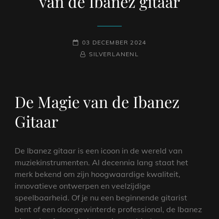
van de Ibanez gitaar
GEPLAATST
03 DECEMBER 2024
OP
NAAMREGEL
BYLINE
SILVERLANENL
De Magie van de Ibanez
Gitaar
De Ibanez gitaar is een icoon in de wereld van
muziekinstrumenten. Al decennia lang staat het
merk bekend om zijn hoogwaardige kwaliteit,
innovatieve ontwerpen en veelzijdige
speelbaarheid. Of je nu een beginnende gitarist
bent of een doorgewinterde professional, de Ibanez