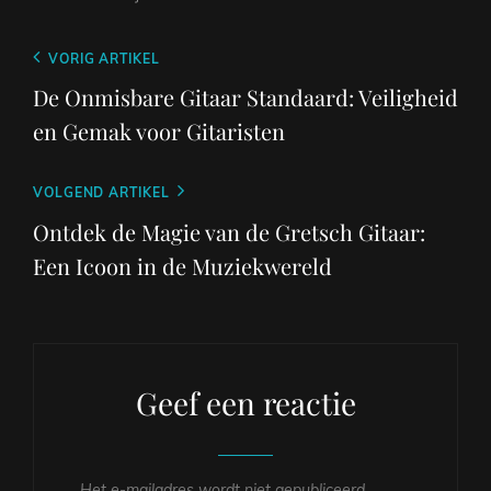
Berichtnavigatie
Vorig
VORIG ARTIKEL
bericht
De Onmisbare Gitaar Standaard: Veiligheid
en Gemak voor Gitaristen
Volgend
VOLGEND ARTIKEL
bericht
Ontdek de Magie van de Gretsch Gitaar:
Een Icoon in de Muziekwereld
Geef een reactie
Het e-mailadres wordt niet gepubliceerd.