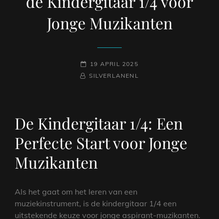
de Kindergitaar 1/4 voor
Jonge Muzikanten
GEPLAATST
19 APRIL 2025
NAAMREGEL
BYLINE
OP
SILVERLANENL
De Kindergitaar 1/4: Een
Perfecte Start voor Jonge
Muzikanten
Als het gaat om het leren van een
muziekinstrument, is de kindergitaar 1/4 een
uitstekende keuze voor jonge aspirant-muzikanten.