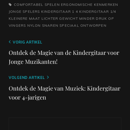
TAGS,
COMFORTABEL SPELEN
ERGONOMISCHE KENMERKEN
JONGE SPELERS
KINDERGITAAR 1 4
KINDERGITAAR 1/4
KLEINERE MAAT
LICHTER GEWICHT
MINDER DRUK OP
VINGERS
NYLON SNAREN
SPECIAAL ONTWORPEN
Berichtnavigatie
Vorig
VORIG ARTIKEL
bericht
Ontdek de Magie van de Kindergitaar voor
Jonge Muzikanten!
Volgend
VOLGEND ARTIKEL
bericht
Ontdek de Magie van Muziek: Kindergitaar
voor 4-jarigen