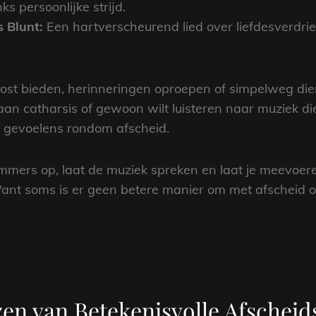
 persoonlijke strijd.
 Blunt:
Een hartverscheurend lied over liefdesverdri
oost bieden, herinneringen oproepen of simpelweg dien
an catharsis of gewoon wilt luisteren naar muziek die j
 gevoelens rondom afscheid.
ummers op, laat de muziek spreken en laat je meevoer
Want soms is er geen betere manier om met afscheid 
zen van Betekenisvolle Afscheid