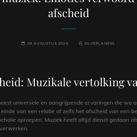
afscheid
GEPLAATST
NAAMREGEL
BYLINE
05 AUGUSTUS 2024
SILVERLANENL
OP
cheid: Muzikale vertolking v
meest universele en aangrijpende ervaringen die we
t einde van een relatie of zelfs het afscheid van een 
cholie oproepen. Muziek heeft altijd dienst gedaan a
 verwerken.