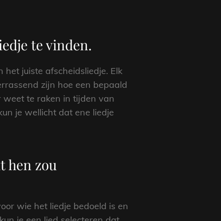
iedje te vinden.
het juiste afscheidsliedje. Elk
errassend zijn hoe een bepaald
 weet te raken in tijden van
un je wellicht dat ene liedje
at hen zou
oor wie het liedje bedoeld is en
un je een lied selecteren dat