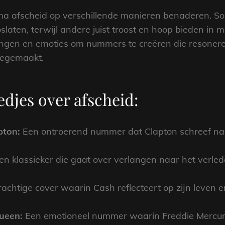
 thema afscheid op verschillende manieren benaderen.
slaten, terwijl andere juist troost en hoop bieden in mo
ingen en emoties om nummers te creëren die resoneren
eegemaakt.
edjes over afscheid:
pton:
Een ontroerend nummer dat Clapton schreef na h
n klassieker die gaat over verlangen naar het verled
achtige cover waarin Cash reflecteert op zijn leven en
ueen:
Een emotioneel nummer waarin Freddie Mercury