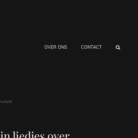
ZOEK
OVER ONS
CONTACT
fscheid
n liedjes over