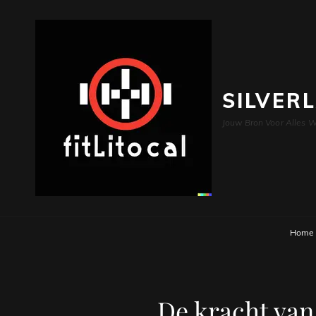
SILVER
Jouw Bron Voor Alles W
Home
De kracht van