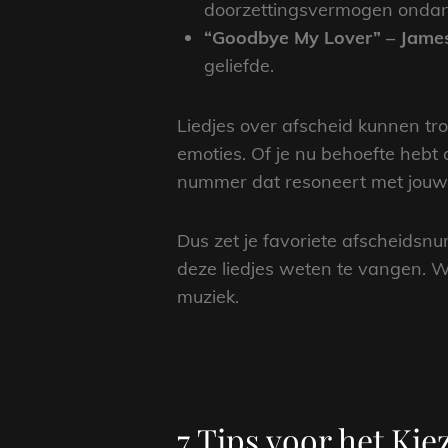
doorzettingsvermogen ondanks
“Goodbye My Lover” – James
geliefde.
Liedjes over afscheid kunnen tr
emoties. Of je nu behoefte hebt a
nummer dat resoneert met jouw
Dus zet je favoriete afscheidsn
deze liedjes weten te vangen. 
muziek.
7 Tips voor het Kie