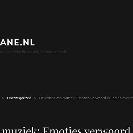
LANE.NL
at Met Metal En Muziek Te Maken Heeft
>
Uncategorized
>
De kracht van muziek: Emoties verwoord in liedjes over a
 muziek: Emoties verwoord i