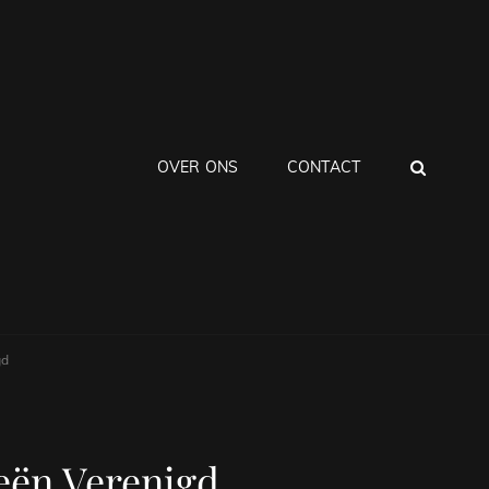
ZOEK
OVER ONS
CONTACT
gd
eën Verenigd