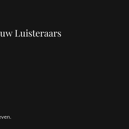
ouw Luisteraars
even.