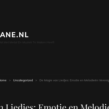
LANE.NL
at Met Metal En Muziek Te Maken Heeft
Home
>
Uncategorized
>
De Magie van Liedjes: Emotie en Melodieën Vereni
n Liedjes: Emotie en Melodi