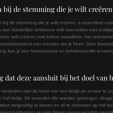
n bij de stemming die je wilt creëren
n bij de stemming die je wilt creëren, is essentieel vo
 een feestelijke ambiance wilt neerzetten met vrolij
sfeer wilt creëren met kalme melodieën, het selecteren
emoedstoestand van mensen om je heen. Door bewust 
ng, kun je een harmonieuze en betekenisvolle ervaring
 dat deze aansluit bij het doel van he
e besteden aan de tekst van een liedje en ervoor te z
n het liedje. De woorden die worden gezongen, drage
 tekst zorgvuldig te kiezen en af te stemmen op het 
kunnen luisteraars op een dieper niveau worden geraak