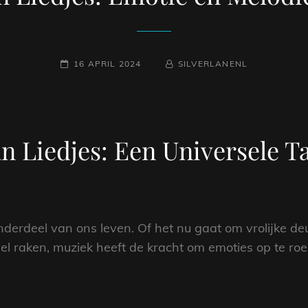
GEPLAATST
NAAMREGEL
BYLINE
16 APRIL 2024
SILVERLANENL
OP
n Liedjes: Een Universele T
derdeel van ons leven. Of het nu gaat om vrolijke de
iel raken, muziek heeft de kracht om emoties op te ro