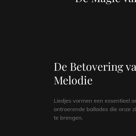
De Betovering va
Melodie
Liedjes vormen een essentieel on
ontroerende ballades die onze z
te brengen.