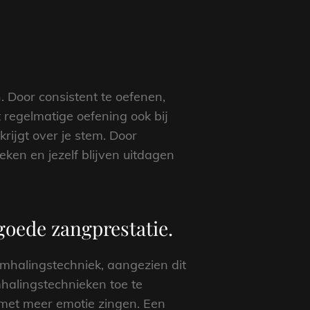
 Door consistent te oefenen,
t regelmatige oefening ook bij
rijgt over je stem. Door
eken en jezelf blijven uitdagen
 goede zangprestatie.
emhalingstechniek, aangezien dit
halingstechnieken toe te
n met meer emotie zingen. Een