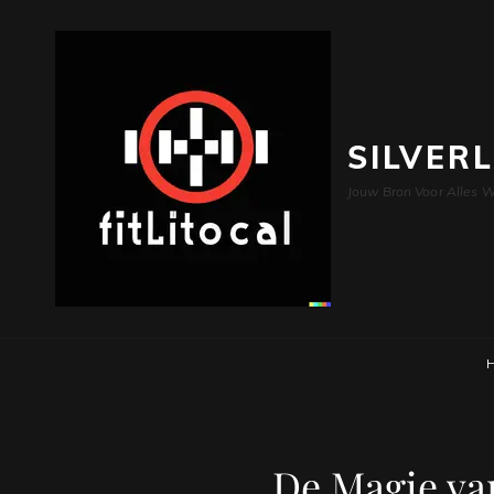
SILVER
Jouw Bron Voor Alles W
De Magie va