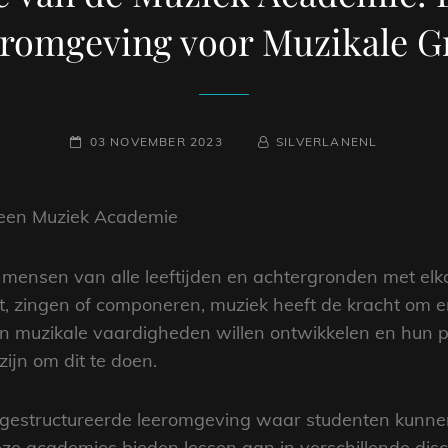
romgeving voor Muzikale G
GEPLAATST
NAAMREGEL
BYLINE
03 NOVEMBER 2023
SILVERLANENL
OP
 een Muziek Academie
e mensen van alle leeftijden en achtergronden met elk
 zingen of componeren, muziek heeft de kracht om emot
n muzikale vaardigheden willen ontwikkelen en hun p
ijn om dit te doen.
gestructureerde leeromgeving waar studenten kunnen
ze academies bieden lessen aan in verschillende disci