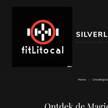
SILVER
Jouw Bron Voor Alles W
Home
>
Uncategori
Ontdek de Magie