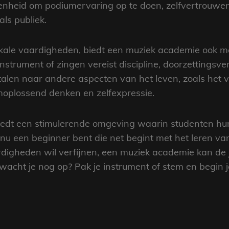
genheid om podiumervaring op te doen, zelfvertrouwe
ls publiek.
kale vaardigheden, biedt een muziek academie ook mo
instrument of zingen vereist discipline, doorzettings
alen naar andere aspecten van het leven, zoals het 
oplossend denken en zelfexpressie.
edt een stimulerende omgeving waarin studenten hun
 nu een beginner bent die net begint met het leren va
digheden wil verfijnen, een muziek academie kan de ju
acht je nog op? Pak je instrument of stem en begin j