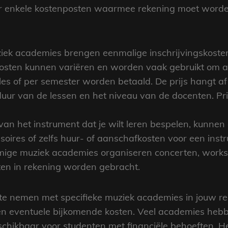
ter enkele kostenposten waarmee rekening moet word
ziek academies brengen eenmalige inschrijvingskosten
kosten kunnen variëren en worden vaak gebruikt om ad
les of per semester worden betaald. De prijs hangt af
e duur van de lessen en het niveau van de docenten. Pr
van het instrument dat je wilt leren bespelen, kunnen 
soires of zelfs huur- of aanschafkosten voor een inst
mmige muziek academies organiseren concerten, wor
ten in rekening worden gebracht.
te nemen met specifieke muziek academies in jouw reg
 en eventuele bijkomende kosten. Veel academies hebb
chikbaar voor studenten met financiële behoeften. Het