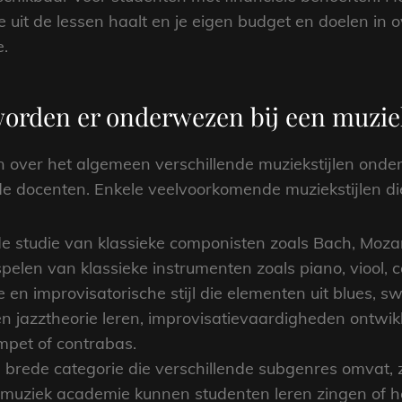
 uit de lessen haalt en je eigen budget en doelen in 
.
worden er onderwezen bij een muzi
 over het algemeen verschillende muziekstijlen onder
 de docenten. Enkele veelvoorkomende muziekstijlen d
de studie van klassieke componisten zoals Bach, Moza
len van klassieke instrumenten zoals piano, viool, cell
e en improvisatorische stijl die elementen uit blues, 
n jazztheorie leren, improvisatievaardigheden ontwik
mpet of contrabas.
brede categorie die verschillende subgenres omvat, zo
n muziek academie kunnen studenten leren zingen of h