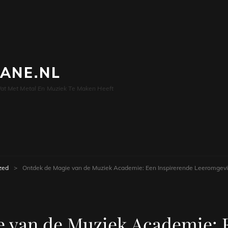
LANE.NL
at Met Metal En Muziek Te Maken Heeft
zed
>
Ontdek de Magie van de Muziek Academie: Een Inspirerende Leeromgevi
 van de Muziek Academie: 