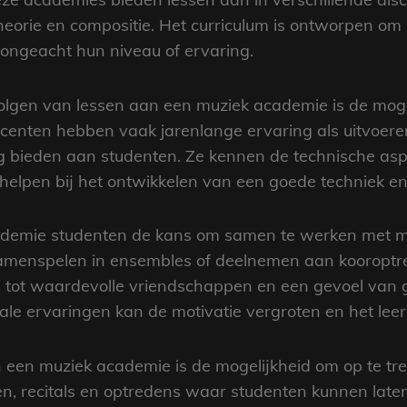
theorie en compositie. Het curriculum is ontworpen om
 ongeacht hun niveau of ervaring.
lgen van lessen aan een muziek academie is de mogel
centen hebben vaak jarenlange ervaring als uitvoere
ng bieden aan studenten. Ze kennen de technische as
helpen bij het ontwikkelen van een goede techniek en
ademie studenten de kans om samen te werken met m
amenspelen in ensembles of deelnemen aan kooroptre
den tot waardevolle vriendschappen en een gevoel van
le ervaringen kan de motivatie vergroten en het leer
n een muziek academie is de mogelijkheid om op te tr
n, recitals en optredens waar studenten kunnen late