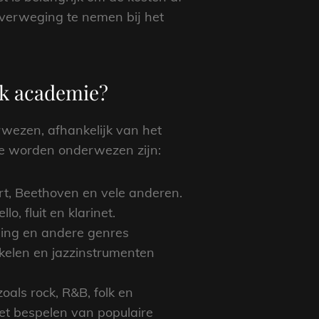
overweging te nemen bij het
ek academie?
wezen, afhankelijk van het
ie worden onderwezen zijn:
rt, Beethoven en vele anderen.
o, fluit en klarinet.
swing en andere genres
kelen en jazzinstrumenten
als rock, R&B, folk en
et bespelen van populaire