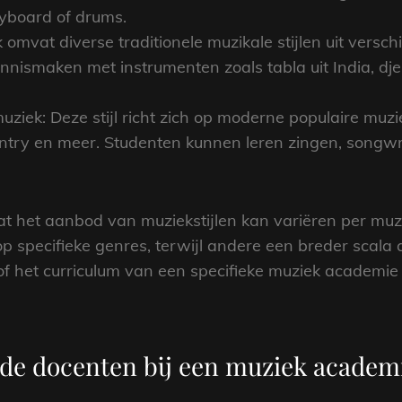
eyboard of drums.
vat diverse traditionele muzikale stijlen uit verschi
nismaken met instrumenten zoals tabla uit India, djem
iek: Deze stijl richt zich op moderne populaire muz
untry en meer. Studenten kunnen leren zingen, songw
dat het aanbod van muziekstijlen kan variëren per m
 specifieke genres, terwijl andere een breder scala a
f het curriculum van een specifieke muziek academie
n de docenten bij een muziek academ