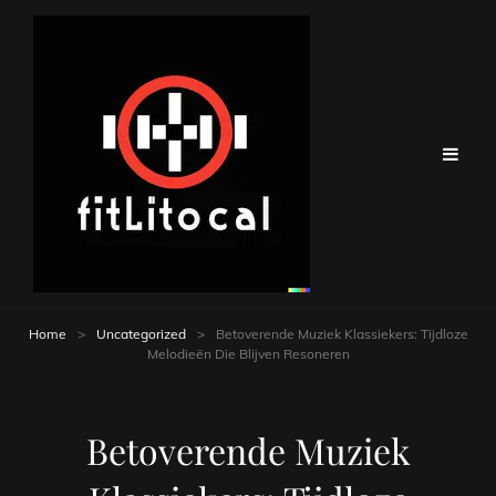
Home
>
Uncategorized
>
Betoverende Muziek Klassiekers: Tijdloze
Melodieën Die Blijven Resoneren
Betoverende Muziek