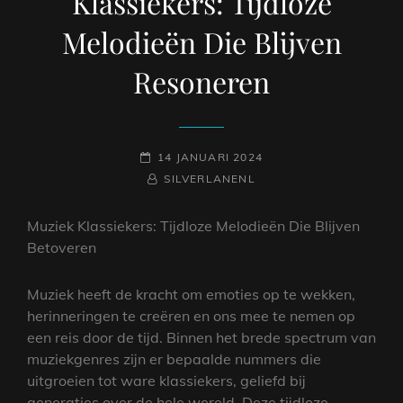
Klassiekers: Tijdloze
Melodieën Die Blijven
Resoneren
GEPLAATST
14 JANUARI 2024
OP
NAAMREGEL
BYLINE
SILVERLANENL
Muziek Klassiekers: Tijdloze Melodieën Die Blijven
Betoveren
Muziek heeft de kracht om emoties op te wekken,
herinneringen te creëren en ons mee te nemen op
een reis door de tijd. Binnen het brede spectrum van
muziekgenres zijn er bepaalde nummers die
uitgroeien tot ware klassiekers, geliefd bij
generaties over de hele wereld. Deze tijdloze