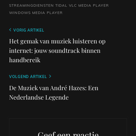
STREAMINGDIENSTEN
TIDAL
VLC MEDIA PLAYER
WINDOWS MEDIA PLAYER
Berichtnavigatie
Vorig
VORIG ARTIKEL
bericht
Het gemak van muziek luisteren op
internet: jouw soundtrack binnen
handbereik
Volgend
VOLGEND ARTIKEL
bericht
De Muziek van André Hazes: Een
Nederlandse Legende
Geef een reactie