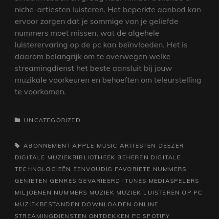
niche-artiesten luisteren. Het beperkte aanbod kan
ervoor zorgen dat je sommige van je geliefde
nummers moet missen, wat de algehele
luisterervaring op de pc kan beïnvloeden. Het is
daarom belangrijk om te overwegen welke
streamingdienst het beste aansluit bij jouw
muzikale voorkeuren en behoeften om teleurstelling
te voorkomen.
CATEGORIEËN
UNCATEGORIZED
TAGS,
ABONNEMENT
APPLE MUSIC
ARTIESTEN
DEEZER
DIGITALE MUZIEKBIBLIOTHEEK BEHEREN
DIGITALE
TECHNOLOGIEËN
EENVOUDIG
FAVORIETE NUMMERS
GENIETEN
GENRES
GEVARIEERD
ITUNES
MEDIASPELERS
MILJOENEN NUMMERS
MUZIEK
MUZIEK LUISTEREN OP PC
MUZIEKBESTANDEN DOWNLOADEN
ONLINE
STREAMINGDIENSTEN
ONTDEKKEN
PC
SPOTIFY