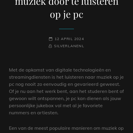
muziek door te luisteren
op je pc
GEPLAATST
12 APRIL 2024
NAAMREGEL
BYLINE
OP
SILVERLANENL
Met de opkomst van digitale technologieën en
streamingdiensten is het luisteren naar muziek op je
pc nog nooit zo eenvoudig en gevarieerd geweest.
Of je nu aan het werk bent, aan het studeren bent of
gewoon wilt ontspannen, je pc kan dienen als jouw
persoonlijke jukebox vol met al je favoriete
nummers en artiesten.
Een van de meest populaire manieren om muziek op