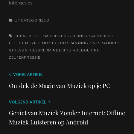
interacties.
CATEGORIEËN
UNCATEGORIZED
TAGS,
CREATIVITEIT
EMOTIES
ENDORFINES
KALMEREND
EFFECT
MUZIEK
MUZIEK ONTSPANNING
ONTSPANNING
STRESS
STRESSVERMINDERING
VOLDOENING
ZELFEXPRESSIE
Berichtnavigatie
Vorig
VORIG ARTIKEL
bericht
Ontdek de Magie van Muziek op je PC
Volgend
VOLGEND ARTIKEL
bericht
Geniet van Muziek Zonder Internet: Offline
Muziek Luisteren op Android