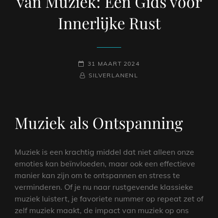
van Muziek: Een Gids voor
Innerlijke Rust
GEPLAATST
31 MAART 2024
OP
NAAMREGEL
BYLINE
SILVERLANENL
Muziek als Ontspanning
Muziek is een krachtig middel dat niet alleen onze
emoties kan beïnvloeden, maar ook een effectieve
manier kan zijn om te ontspannen en stress te
verminderen. Of je nu naar rustgevende klassieke
muziek luistert, je favoriete nummer op repeat zet of
zelf muziek maakt, de impact van muziek op ons