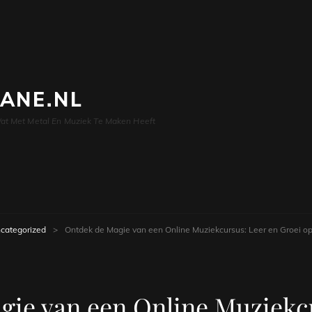
LANE.NL
at Met Metal En Muziek Te Maken Heeft
categorized
>
Ontdek de Magie van een Online Muziekcursus: Leer en Groei o
gie van een Online Muziekcu