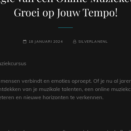
Groei op Jouw Tempo!
GEPLAATST
NAAMREGEL
BYLINE
18 JANUARI 2024
SILVERLANENL
OP
ziekcursus
ie mensen verbindt en emoties oproept. Of je nu al ja
ontdekken van je muzikale talenten, een online muziek
eteren en nieuwe horizonten te verkennen.