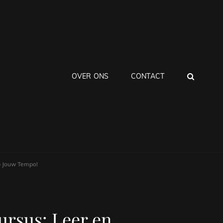
ZOEK
OVER ONS
CONTACT
p Jouw Tempo!
rsus: Leer en