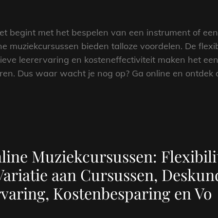
net begint met het bespelen van een instrument of een
e muziekcursussen bieden talloze voordelen. De flexibi
ieve leerervaring en kosteneffectiviteit maken het een
leren. Dus waar wacht je nog op? Ga online en ontdek
line Muziekcursussen: Flexibilit
Variatie aan Cursussen, Deskun
rvaring, Kostenbesparing en Vo