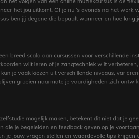
 het volgen van een online muziekcursus is de flexibili
eer het jou uitkomt. Of je nu ’s avonds na het werk w
rsus ben jij degene die bepaalt wanneer en hoe lang j
en breed scala aan cursussen voor verschillende ins
koorden wilt leren of je zangtechniek wilt verbeteren, e
kun je vaak kiezen uit verschillende niveaus, variëre
lijven groeien naarmate je vaardigheden zich ontwik
lfstudie mogelijk maken, betekent dit niet dat je geen
an die je begeleiden en feedback geven op je voortgan
n je jouw vragen stellen en waardevolle tips krijgen 