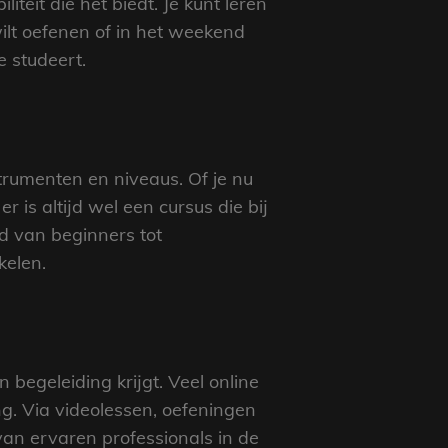
teit die het biedt. Je kunt leren
ilt oefenen of in het weekend
e studeert.
trumenten en niveaus. Of je nu
r is altijd wel een cursus die bij
nd van beginners tot
kelen.
 begeleiding krijgt. Veel online
g. Via videolessen, oefeningen
van ervaren professionals in de