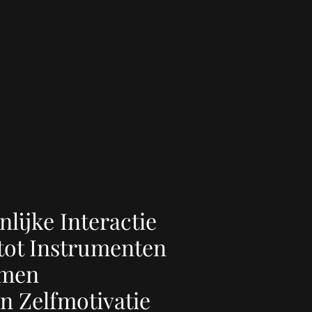
lijke Interactie
tot Instrumenten
emen
en Zelfmotivatie