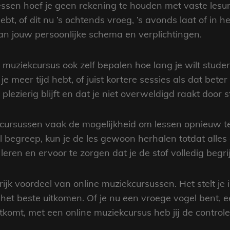
 lessen hoef je geen rekening te houden met vaste lesur
t, of dit nu ’s ochtends vroeg, ’s avonds laat of in het
aan jouw persoonlijke schema en verplichtingen.
muziekcursus ook zelf bepalen hoe lang je wilt studer
je meer tijd hebt, of juist kortere sessies als dat bet
n plezierig blijft en dat je niet overweldigd raakt door s
ursussen vaak de mogelijkheid om lessen opnieuw te 
l begreep, kun je de les gewoon herhalen totdat alles du
leren en ervoor te zorgen dat je de stof volledig begri
ngrijk voordeel van online muziekcursussen. Het stelt je
u het beste uitkomen. Of je nu een vroege vogel bent,
tkomt, met een online muziekcursus heb jij de controle