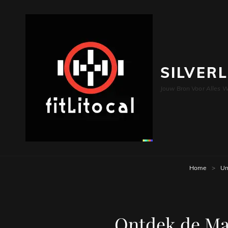
SILVER
Jouw Bron Voor Alles W
Home
>
Un
Ontdek de Ma