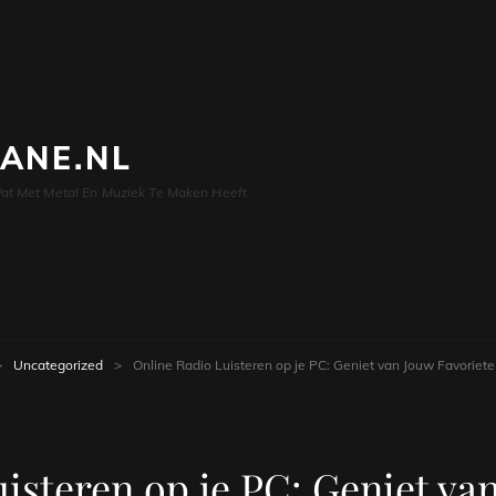
LANE.NL
at Met Metal En Muziek Te Maken Heeft
>
Uncategorized
>
Online Radio Luisteren op je PC: Geniet van Jouw Favoriete
isteren op je PC: Geniet va