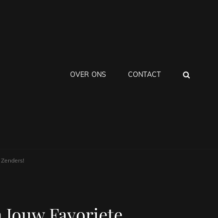
ZOEK
OVER ONS
CONTACT
 Zenders!
n Jouw Favoriete