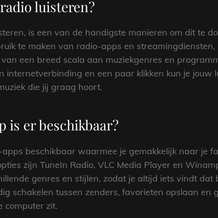
radio luisteren?
uisteren, is een van de handigste manieren om dit te do
ebruik te maken van radio-apps en streamingdiensten
n van een breed scala aan muziekgenres en programma
en internetverbinding en een paar klikken kun je jouw 
uziek die jij graag hoort.
p is er beschikbaar?
io-apps beschikbaar waarmee je gemakkelijk naar je fav
e opties zijn TuneIn Radio, VLC Media Player en Wina
illende genres en stijlen, zodat je altijd iets vindt da
dig schakelen tussen zenders, favorieten opslaan en
je computer zit.