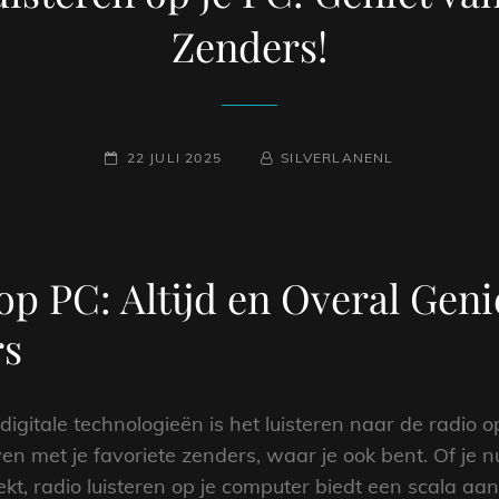
Zenders!
GEPLAATST
NAAMREGEL
BYLINE
22 JULI 2025
SILVERLANENL
OP
op PC: Altijd en Overal Geni
rs
igitale technologieën is het luisteren naar de radio o
n met je favoriete zenders, waar je ook bent. Of je n
t, radio luisteren op je computer biedt een scala aa