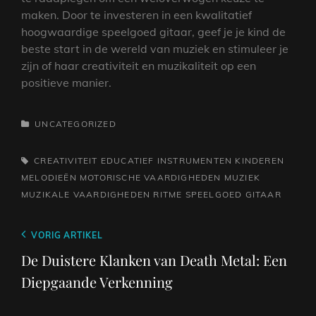
maken. Door te investeren in een kwalitatief
hoogwaardige speelgoed gitaar, geef je je kind de
beste start in de wereld van muziek en stimuleer je
zijn of haar creativiteit en muzikaliteit op een
positieve manier.
CATEGORIEËN
UNCATEGORIZED
TAGS,
CREATIVITEIT
EDUCATIEF
INSTRUMENTEN
KINDEREN
MELODIEËN
MOTORISCHE VAARDIGHEDEN
MUZIEK
MUZIKALE VAARDIGHEDEN
RITME
SPEELGOED GITAAR
Berichtnavigatie
Vorig
VORIG ARTIKEL
bericht
De Duistere Klanken van Death Metal: Een
Diepgaande Verkenning