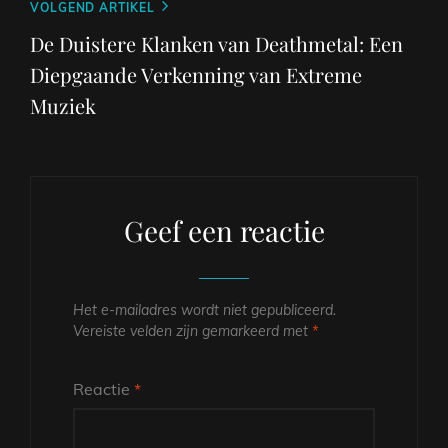
Volgend
VOLGEND ARTIKEL
bericht
De Duistere Klanken van Deathmetal: Een
Diepgaande Verkenning van Extreme
Muziek
Geef een reactie
Het e-mailadres wordt niet gepubliceerd.
Vereiste velden zijn gemarkeerd met
*
Reactie
*