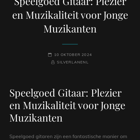
Speelgoed Gitaar: Plezier
en Muzikaliteit voor Jonge
Muzikanten
GEPLAATST
10 OKTOBER 2024
OP
NAAMREGEL
BYLINE
SILVERLANENL
Speelgoed Gitaar: Plezier
en Muzikaliteit voor Jonge
Muzikanten
Speelgoed gitaren zijn een fantastische manier om