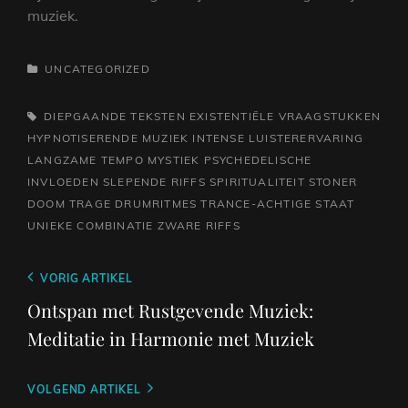
muziek.
CATEGORIEËN
UNCATEGORIZED
TAGS,
DIEPGAANDE TEKSTEN
EXISTENTIËLE VRAAGSTUKKEN
HYPNOTISERENDE MUZIEK
INTENSE LUISTERERVARING
LANGZAME TEMPO
MYSTIEK
PSYCHEDELISCHE
INVLOEDEN
SLEPENDE RIFFS
SPIRITUALITEIT
STONER
DOOM
TRAGE DRUMRITMES
TRANCE-ACHTIGE STAAT
UNIEKE COMBINATIE
ZWARE RIFFS
Berichtnavigatie
Vorig
VORIG ARTIKEL
bericht
Ontspan met Rustgevende Muziek:
Meditatie in Harmonie met Muziek
Volgend
VOLGEND ARTIKEL