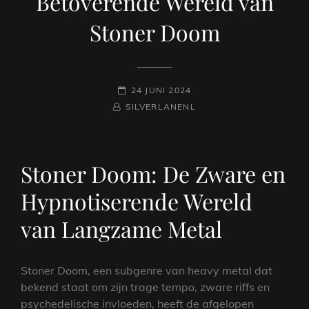
Betoverende Wereld van
Stoner Doom
GEPLAATST
24 JUNI 2024
NAAMREGEL
BYLINE
OP
SILVERLANENL
Stoner Doom: De Zware en
Hypnotiserende Wereld
van Langzame Metal
Stoner Doom, een subgenre van heavy metal dat
bekend staat om zijn trage tempo, zware riffs en
psychedelische invloeden, heeft de afgelopen