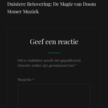
bericht
Duistere Betovering: De Magie van Doom
Stoner Muziek
Geef een reactie
Het e-mailadres wordt niet gepubliceerd.
Vereiste velden zijn gemarkeerd met
*
Reactie
*