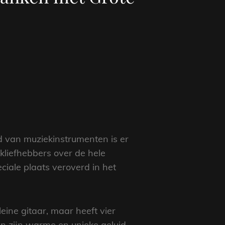
d van muziekinstrumenten is er
kliefhebbers over de hele
ciale plaats veroverd in het
leine gitaar, maar heeft vier
n zijn warme en unieke geluid.