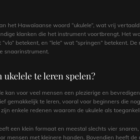
?
van het Hawaïaanse woord “ukulele”, wat vrij vertaald 
endige klanken die het instrument voortbrengt. Het wo
lo” betekent, en “lele” wat “springen” betekent. De 
e snaarinstrument.
 ukelele te leren spelen?
le kan voor veel mensen een plezierige en bevredigen
ef gemakkelijk te leren, vooral voor beginners die n
 zijn enkele redenen waarom de ukulele als toeganke
heeft een klein formaat en meestal slechts vier snare
or mensen met kleinere handen. Bovendien heeft de uk