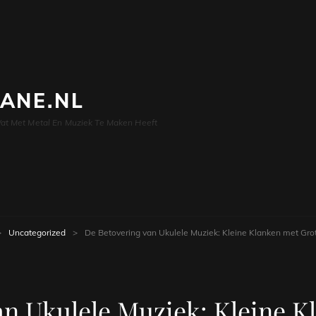
LANE.NL
at Met Metal En Muziek Te Maken Heeft
>
Uncategorized
>
De Betovering van Ukulele Muziek: Kleine Klanken met Gro
an Ukulele Muziek: Kleine K