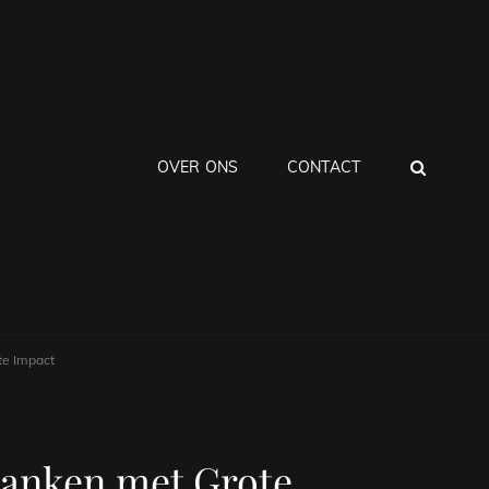
ZOEK
OVER ONS
CONTACT
te Impact
lanken met Grote