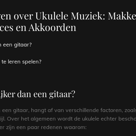
gen over Ukulele Muziek: Makkel
oces en Akkoorden
n een gitaar?
 te leren spelen?
ijker dan een gitaar?
 een gitaar, hangt af van verschillende factoren, zoals
ijl. Over het algemeen wordt de ukulele echter bescho
ier zijn een paar redenen waarom: