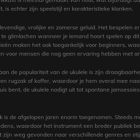
 is echter zijn speelstijl en karakteristieke klanken.
 levendige, vrolijke en zomerse geluid. Het bespelen
iet te glimlachen wanneer je iemand hoort spelen op d
eën maken het ook toegankelijk voor beginners, waar
en voor mensen die nog geen ervaring hebben met a
aan de populariteit van de ukulele is zijn draagbaar
 een rugzak of koffer, waardoor je hem overal mee naa
uis bent, de ukulele nodigt uit tot spontane jamsessi
ek is de afgelopen jaren enorm toegenomen. Steeds m
dens, waardoor het instrument een breder publiek bere
ft zijn weg gevonden naar verschillende genres en stij