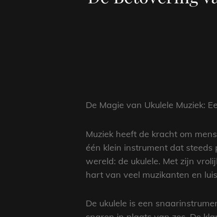
De Magie van Ukulele Muziek: Ee
Muziek heeft de kracht om mense
één klein instrument dat steeds
wereld: de ukulele. Met zijn vro
hart van veel muzikanten en luis
De ukulele is een snaarinstrument
snaren in plaats van zes. De kl