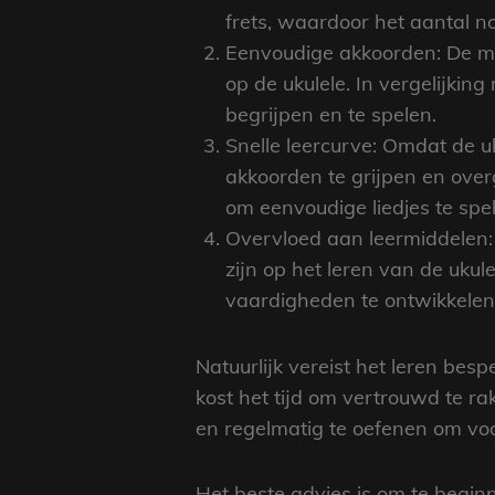
frets, waardoor het aantal not
Eenvoudige akkoorden: De m
op de ukulele. In vergelijki
begrijpen en te spelen.
Snelle leercurve: Omdat de u
akkoorden te grijpen en overg
om eenvoudige liedjes te spel
Overvloed aan leermiddelen: E
zijn op het leren van de uku
vaardigheden te ontwikkelen 
Natuurlijk vereist het leren bes
kost het tijd om vertrouwd te ra
en regelmatig te oefenen om vo
Het beste advies is om te begin