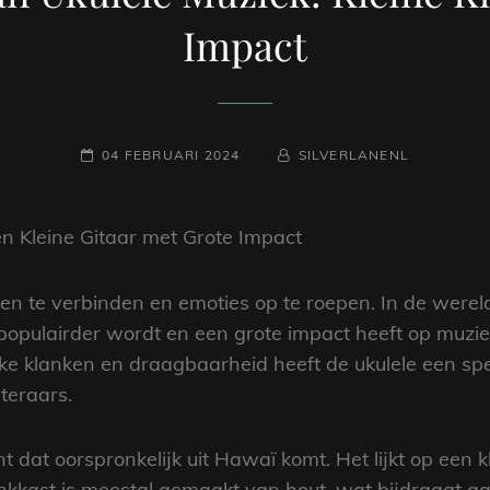
Impact
GEPLAATST
NAAMREGEL
BYLINE
04 FEBRUARI 2024
SILVERLANENL
OP
n Kleine Gitaar met Grote Impact
n te verbinden en emoties op te roepen. In de werel
 populairder wordt en een grote impact heeft op muzie
lijke klanken en draagbaarheid heeft de ukulele een spe
teraars.
 dat oorspronkelijk uit Hawaï komt. Het lijkt op een k
ankkast is meestal gemaakt van hout, wat bijdraagt aa