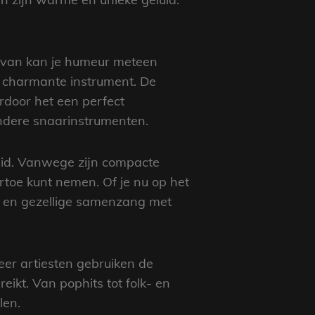
 ervan kan je humeur meteen
it charmante instrument. De
door het een perfect
ndere snaarinstrumenten.
heid. Vanwege zijn compacte
rtoe kunt nemen. Of je nu op het
es en gezellige samenzang met
eer artiesten gebruiken de
ikt. Van pophits tot folk- en
len.