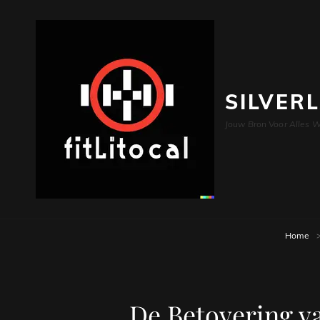
SILVER
Jouw Bron Voor Alles W
Home
De Betovering v