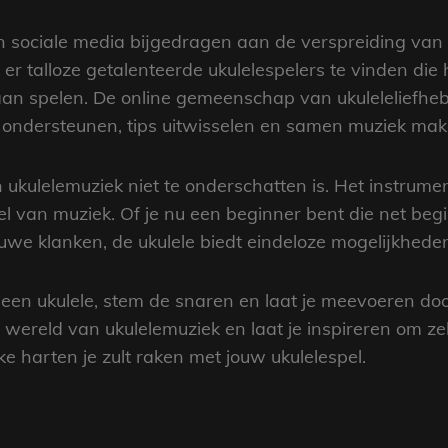
 sociale media bijgedragen aan de verspreiding van 
 er talloze getalenteerde ukulelespelers te vinden di
aan spelen. De online gemeenschap van ukuleleliefhe
 ondersteunen, tips uitwisselen en samen muziek mak
n ukulelemuziek niet te onderschatten is. Het instrum
 van muziek. Of je nu een beginner bent die net begi
uwe klanken, de ukulele biedt eindeloze mogelijkheden 
en ukulele, stem de snaren en laat je meevoeren door
 wereld van ukulelemuziek en laat je inspireren om ze
ke harten je zult raken met jouw ukulelespel.