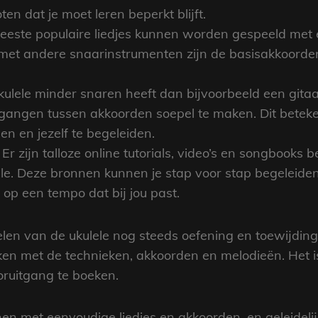
en dat je moet leren beperkt blijft.
eeste populaire liedjes kunnen worden gespeeld met
ng met andere snaarinstrumenten zijn de basisakkoorde
kulele minder snaren heeft dan bijvoorbeeld een gitaa
angen tussen akkoorden soepel te maken. Dit betekent d
en en jezelf te begeleiden.
r zijn talloze online tutorials, video’s en songbooks b
lele. Deze bronnen kunnen je stap voor stap begeleiden
op een tempo dat bij jou past.
pelen van de ukulele nog steeds oefening en toewijding
ken met de technieken, akkoorden en melodieën. Het is
oruitgang te boeken.
nen met eenvoudige liedjes en akkoorden, en geleideli