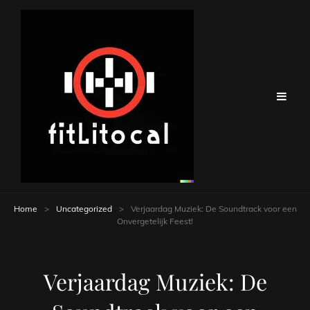
Home
>
Uncategorized
>
Verjaardag Muziek: De Soundtrack voor een
Onvergetelijk Feest!
Verjaardag Muziek: De