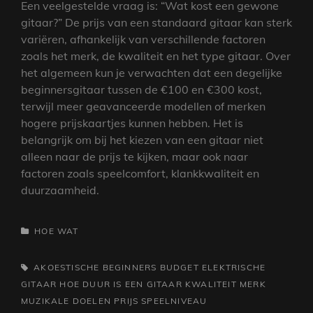
Een veelgestelde vraag is: “Wat kost een gewone
gitaar?” De prijs van een standaard gitaar kan sterk
variëren, afhankelijk van verschillende factoren
zoals het merk, de kwaliteit en het type gitaar. Over
het algemeen kun je verwachten dat een degelijke
beginnersgitaar tussen de €100 en €300 kost,
terwijl meer geavanceerde modellen of merken
hogere prijskaartjes kunnen hebben. Het is
belangrijk om bij het kiezen van een gitaar niet
alleen naar de prijs te kijken, maar ook naar
factoren zoals speelcomfort, klankkwaliteit en
duurzaamheid.
CATEGORIEËN
HOE
WAT
TAGS,
AKOESTISCHE
BEGINNERS
BUDGET
ELEKTRISCHE
GITAAR
HOE DUUR IS EEN GITAAR
KWALITEIT
MERK
MUZIKALE DOELEN
PRIJS
SPEELNIVEAU