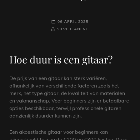
GEPLAATST
06 APRIL 2025
NAAMREGEL
BYLINE
OP
SILVERLANENL
Hoe duur is een gitaar?
De prijs van een gitaar kan sterk variëren,
afhankelijk van verschillende factoren zoals het
merk, het type gitaar, de kwaliteit van materialen
en vakmanschap. Voor beginners zijn er betaalbare
opties beschikbaar, terwijl professionele gitaren
aanzienlijk duurder kunnen zijn.
Een akoestische gitaar voor beginners kan
bijvoorbeeld tussen de €100 en €300 kosten. Deze