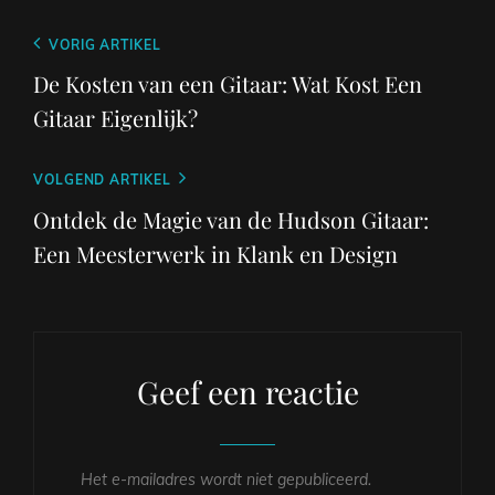
Berichtnavigatie
Vorig
VORIG ARTIKEL
bericht
De Kosten van een Gitaar: Wat Kost Een
Gitaar Eigenlijk?
Volgend
VOLGEND ARTIKEL
bericht
Ontdek de Magie van de Hudson Gitaar:
Een Meesterwerk in Klank en Design
Geef een reactie
Het e-mailadres wordt niet gepubliceerd.