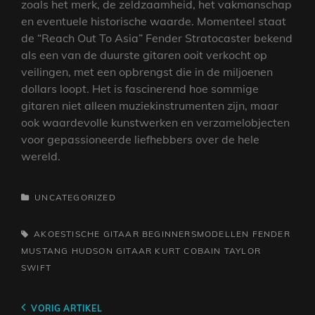
zoals het merk, de zeldzaamheid, het vakmanschap
en eventuele historische waarde. Momenteel staat
de “Reach Out To Asia” Fender Stratocaster bekend
als een van de duurste gitaren ooit verkocht op
veilingen, met een opbrengst die in de miljoenen
dollars loopt. Het is fascinerend hoe sommige
gitaren niet alleen muziekinstrumenten zijn, maar
ook waardevolle kunstwerken en verzamelobjecten
voor gepassioneerde liefhebbers over de hele
wereld.
CATEGORIEËN
UNCATEGORIZED
TAGS,
AKOESTISCHE GITAAR
BEGINNERSMODELLEN
FENDER
MUSTANG
HUDSON GITAAR
KURT COBAIN
TAYLOR
SWIFT
Berichtnavigatie
Vorig
VORIG ARTIKEL