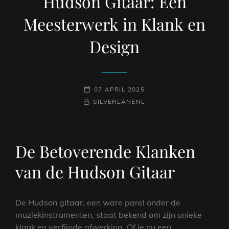
Hudson Gitaar: Een
Meesterwerk in Klank en
Design
GEPLAATST
07 APRIL 2025
NAAMREGEL
BYLINE
OP
SILVERLANENL
De Betoverende Klanken
van de Hudson Gitaar
De Hudson gitaar, een ware parel onder de
muziekinstrumenten, staat bekend om zijn unieke
klank en verfijnde afwerking. Of je nu een