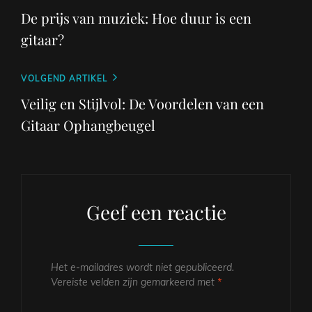
bericht
De prijs van muziek: Hoe duur is een
gitaar?
Volgend
VOLGEND ARTIKEL
bericht
Veilig en Stijlvol: De Voordelen van een
Gitaar Ophangbeugel
Geef een reactie
Het e-mailadres wordt niet gepubliceerd.
Vereiste velden zijn gemarkeerd met
*