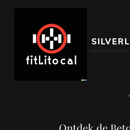
SILVER
Jouw Bron Voor Alles W
Ontdek de Bet