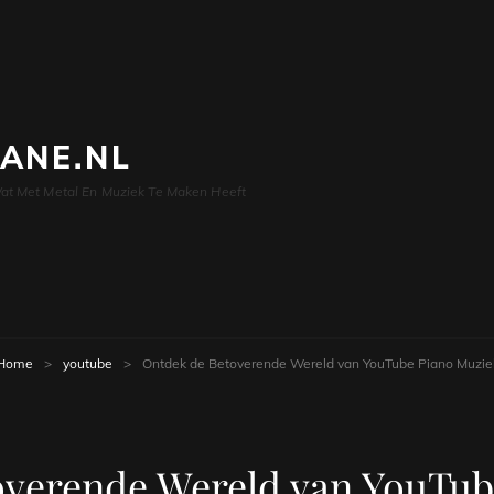
LANE.NL
at Met Metal En Muziek Te Maken Heeft
Home
>
youtube
>
Ontdek de Betoverende Wereld van YouTube Piano Muzie
overende Wereld van YouTub