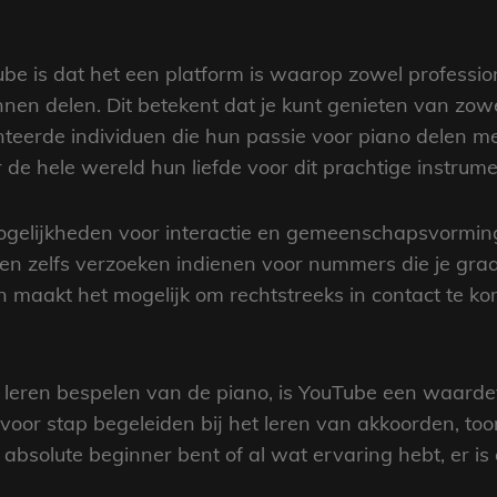
e is dat het een platform is waarop zowel profession
n delen. Dit betekent dat je kunt genieten van zowel
nteerde individuen die hun passie voor piano delen me
de hele wereld hun liefde voor dit prachtige instrume
gelijkheden voor interactie en gemeenschapsvorming.
en zelfs verzoeken indienen voor nummers die je graag
 maakt het mogelijk om rechtstreeks in contact te ko
t leren bespelen van de piano, is YouTube een waardevo
p voor stap begeleiden bij het leren van akkoorden, to
bsolute beginner bent of al wat ervaring hebt, er is a