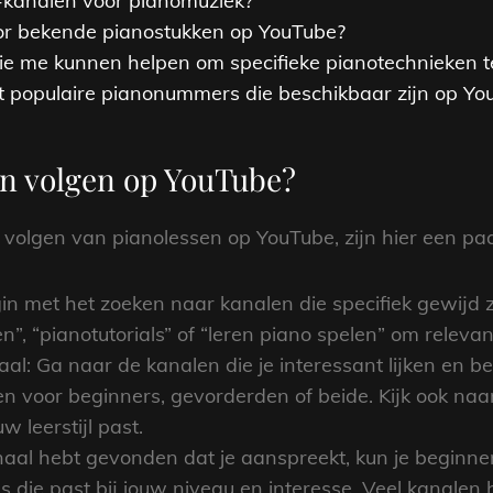
-kanalen voor pianomuziek?
or bekende pianostukken op YouTube?
 die me kunnen helpen om specifieke pianotechnieken t
t populaire pianonummers die beschikbaar zijn op Yo
en volgen op YouTube?
t volgen van pianolessen op YouTube, zijn hier een paa
n met het zoeken naar kanalen die specifiek gewijd z
”, “pianotutorials” of “leren piano spelen” om releva
al: Ga naar de kanalen die je interessant lijken en b
en voor beginners, gevorderden of beide. Kijk ook naa
uw leerstijl past.
anaal hebt gevonden dat je aanspreekt, kun je beginn
les die past bij jouw niveau en interesse. Veel kanalen