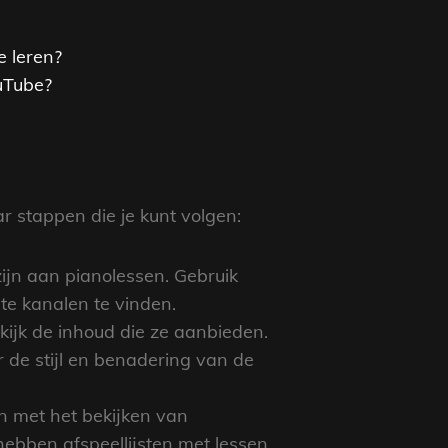
e leren?
uTube?
r stappen die je kunt volgen:
ijn aan pianolessen. Gebruik
nte kanalen te vinden.
ekijk de inhoud die ze aanbieden.
r de stijl en benadering van de
en met het bekijken van
 hebben afspeellijsten met lessen