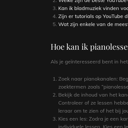
Welke zijn de beste YouTube
Kan ik bladmuziek vinden vo
Zijn er tutorials op YouTube
Wat zijn enkele van de mees
Hoe kan ik pianoless
Als je geïnteresseerd bent in he
Zoek naar pianokanalen: Begi
zoektermen zoals “pianolessen
Bekijk de inhoud van het kana
Controleer of ze lessen hebb
leraar om te zien of het bij jo
Kies een les: Zodra je een k
individuele lessen. Kies een 