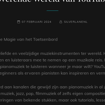
GEPLAATST
NAAMREGEL
BYLINE
07 FEBRUARI 2024
SILVERLANENL
OP
de Magie van het Toetsenbord
liefde en veelzijdige muziekinstrumenten ter wereld. 
len en luisteraars mee te nemen op een muzikale reis.
pianomuziek te luisteren wanneer je maar wilt? YouT
eginners als ervaren pianisten kan inspireren en ver
d aan kanalen die gewijd zijn aan pianomuziek in al z
muziek, jazz, pop, filmmuziek of zelfs eigen compositie
eringen van bekende stukken, maar ook tutorials, lesse