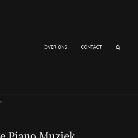
ZOEK
OVER ONS
CONTACT
k
e Piano Muziek