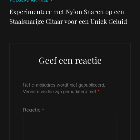
Volgend
VOLGEND ARTIKEL
bericht
Experimenteer met Nylon Snaren op een
Staalsnarige Gitaar voor een Uniek Geluid
Geef een reactie
Het e-mailadres wordt niet gepubliceerd.
Vereiste velden zijn gemarkeerd met
*
Reactie
*