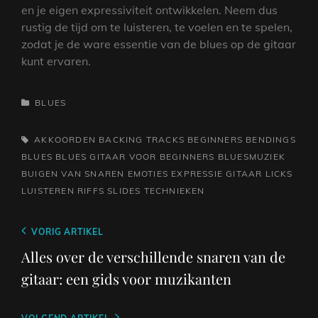
en je eigen expressiviteit ontwikkelen. Neem dus
rustig de tijd om te luisteren, te voelen en te spelen,
zodat je de ware essentie van de blues op de gitaar
kunt ervaren.
CATEGORIEËN
BLUES
TAGS,
AKKOORDEN
BACKING TRACKS
BEGINNERS
BENDINGS
BLUES
BLUES GITAAR VOOR BEGINNERS
BLUESMUZIEK
BUIGEN VAN SNAREN
EMOTIES
EXPRESSIE
GITAAR
LICKS
LUISTEREN
RIFFS
SLIDES
TECHNIEKEN
Berichtnavigatie
Vorig
VORIG ARTIKEL
bericht
Alles over de verschillende snaren van de
gitaar: een gids voor muzikanten