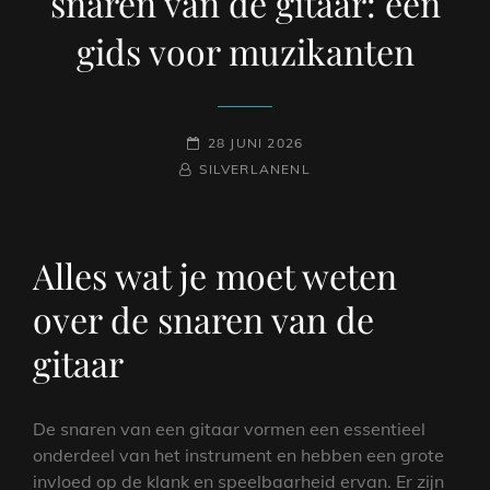
snaren van de gitaar: een
gids voor muzikanten
GEPLAATST
28 JUNI 2026
NAAMREGEL
BYLINE
OP
SILVERLANENL
Alles wat je moet weten
over de snaren van de
gitaar
De snaren van een gitaar vormen een essentieel
onderdeel van het instrument en hebben een grote
invloed op de klank en speelbaarheid ervan. Er zijn