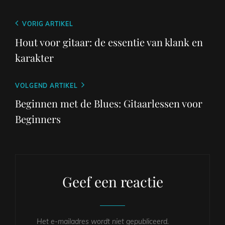
Berichtnavigatie
Vorig
VORIG ARTIKEL
bericht
Hout voor gitaar: de essentie van klank en
karakter
Volgend
VOLGEND ARTIKEL
bericht
Beginnen met de Blues: Gitaarlessen voor
Beginners
Geef een reactie
Het e-mailadres wordt niet gepubliceerd.