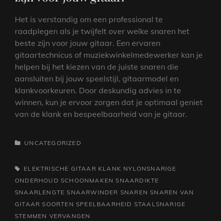
Het is verstandig om een professional te
raadplegen als je twijfelt over welke snaren het
beste zijn voor jouw gitaar. Een ervaren
gitaartechnicus of muziekwinkelmedewerker kan je
helpen bij het kiezen van de juiste snaren die
aansluiten bij jouw speelstijl, gitaarmodel en
klankvoorkeuren. Door deskundig advies in te
winnen, kun je ervoor zorgen dat je optimaal geniet
van de klank en bespeelbaarheid van je gitaar.
CATEGORIEËN
UNCATEGORIZED
TAGS,
ELEKTRISCHE
GITAAR
KLANK
NYLONSNARIGE
ONDERHOUD
SCHOONMAKEN
SNAARDIKTE
SNAARLENGTE
SNAARWINDER
SNAREN
SNAREN VAN
GITAAR
SOORTEN
SPEELBAARHEID
STAALSNARIGE
STEMMEN
VERVANGEN