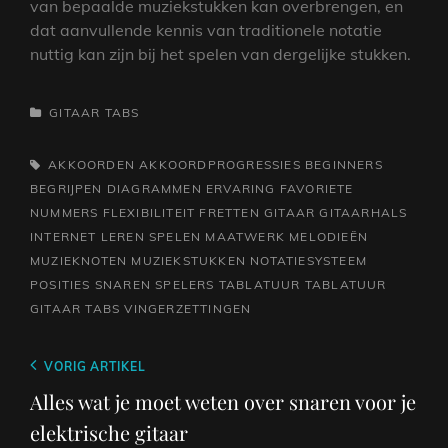
van bepaalde muziekstukken kan overbrengen, en
dat aanvullende kennis van traditionele notatie
nuttig kan zijn bij het spelen van dergelijke stukken.
CATEGORIEËN
GITAAR TABS
TAGS,
AKKOORDEN
AKKOORDPROGRESSIES
BEGINNERS
BEGRIJPEN
DIAGRAMMEN
ERVARING
FAVORIETE
NUMMERS
FLEXIBILITEIT
FRETTEN
GITAAR
GITAARHALS
INTERNET
LEREN SPELEN
MAATWERK
MELODIEËN
MUZIEKNOTEN
MUZIEKSTUKKEN
NOTATIESYSTEEM
POSITIES
SNAREN
SPELERS
TABLATUUR
TABLATUUR
GITAAR
TABS
VINGERZETTINGEN
Berichtnavigatie
Vorig
VORIG ARTIKEL
bericht
Alles wat je moet weten over snaren voor je
elektrische gitaar