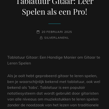
Tablatuur Gitaar: Leer
Spelen als een Pro!
GEPLAATST
20 FEBRUARI 2025
OP
NAAMREGEL
BYLINE
SILVERLANENL
Tablatuur Gitaar: Een Handige Manier om Gitaar te
Leren Spelen
Als je ooit hebt geprobeerd gitaar te leren spelen,
ben je waarschijnlijk bekend met tablatuur, ook wel
bekend als ’tabs’. Tablatuur is een populair
notatiesysteem dat wordt gebruikt door gitaristen
van alle niveaus om muziekstukken te leren spelen
zonder de noodzaak van het lezen van traditionele