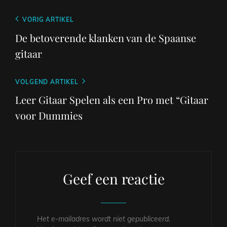
Berichtnavigatie
Vorig
VORIG ARTIKEL
bericht
De betoverende klanken van de Spaanse
gitaar
Volgend
VOLGEND ARTIKEL
bericht
Leer Gitaar Spelen als een Pro met “Gitaar
voor Dummies
Geef een reactie
Het e-mailadres wordt niet gepubliceerd.