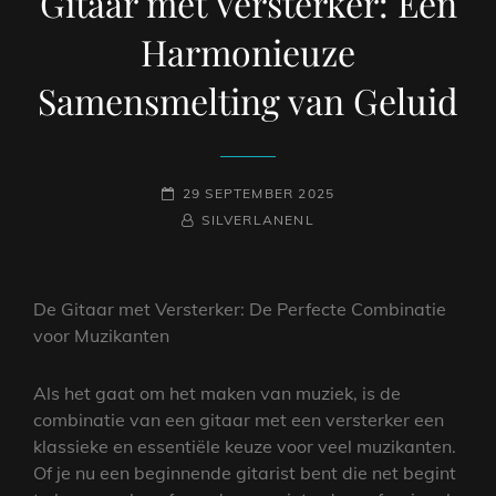
Gitaar met Versterker: Een
Harmonieuze
Samensmelting van Geluid
GEPLAATST
29 SEPTEMBER 2025
OP
NAAMREGEL
BYLINE
SILVERLANENL
De Gitaar met Versterker: De Perfecte Combinatie
voor Muzikanten
Als het gaat om het maken van muziek, is de
combinatie van een gitaar met een versterker een
klassieke en essentiële keuze voor veel muzikanten.
Of je nu een beginnende gitarist bent die net begint