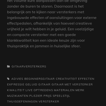
het volume kunt aanpassen aan de omgeving
zonder de buren te storen. Daarnaast is het
belangrijk om te kijken naar versterkers met
ingebouwde effecten of aansluitingen voor externe
effectpedalen, afhankelijk van hoeveel creatieve
vrijheid je wilt hebben in je geluid. Een veelzijdige
en compacte versterker met een goede
klankkwaliteit kan een ideale keuze zijn voor
thuispraktijk en jammen in huiselijke sfeer.
CATEGORIEËN
GITAARVERSTERKERS
TAGS,
ADVIES
BEGINNERSGITAAR
CREATIVITEIT
EFFECTEN
EXPRESSIE
GELUID
GITAAR
GITAAR MET VERSTERKER
KWALITEIT
LIVE OPTREDENS
MATERIALEN
MERK
MUZIKANTEN
PLEZIER
PRIJS
SPEELSTIJL
THUISOEFENINGEN
VERSTERKER