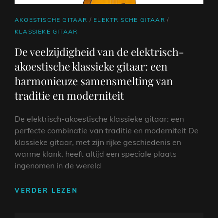
CAT
AKOESTISCHE GITAAR
/
ELEKTRISCHE GITAAR
/
LINKS
KLASSIEKE GITAAR
De veelzijdigheid van de elektrisch-
akoestische klassieke gitaar: een
harmonieuze samensmelting van
traditie en moderniteit
De elektrisch-akoestische klassieke gitaar: een
perfecte combinatie van traditie en moderniteit De
klassieke gitaar, met zijn rijke geschiedenis en
warme klank, heeft altijd een speciale plaats
ingenomen in de wereld
DE
VERDER LEZEN
VEELZIJDIGHEID
VAN