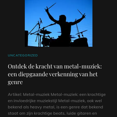
ALTIJD
EN
OVERAL
GENIETEN
VAN
MUZIEK
CAT
UNCATEGORIZED
LINKS
Ontdek de kracht van metal-muziek:
een diepgaande verkenning van het
genre
Artikel: Metal-muziek Metal-muziek: een krachtige
en invloedrijke muziekstijl Metal-muziek, ook wel
bekend als heavy metal, is een genre dat bekend
staat om zijn krachtige beats, luide gitaren en