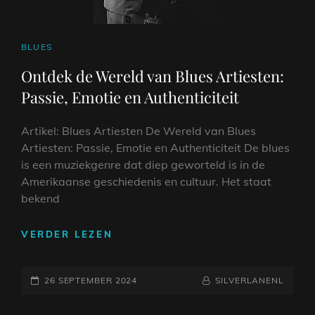
CAT
BLUES
LINKS
Ontdek de Wereld van Blues Artiesten:
Passie, Emotie en Authenticiteit
Artikel: Blues Artiesten De Wereld van Blues
Artiesten: Passie, Emotie en Authenticiteit De blues
is een muziekgenre dat diep geworteld is in de
Amerikaanse geschiedenis en cultuur. Het staat
bekend
ONTDEK
VERDER LEZEN
DE
WERELD
GEPLAATST
VAN
NAAMREGEL
BYLINE
26 SEPTEMBER 2024
SILVERLANENL
BLUES
OP
ARTIESTEN: