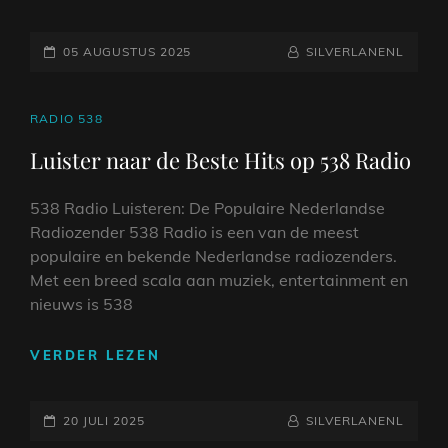
DE
KWALITEIT
GEPLAATST
VAN
NAAMREGEL
BYLINE
05 AUGUSTUS 2025
SILVERLANENL
YAMAHA
OP
AKOESTISCHE
GITAREN
CAT
RADIO 538
LINKS
Luister naar de Beste Hits op 538 Radio
538 Radio Luisteren: De Populaire Nederlandse
Radiozender 538 Radio is een van de meest
populaire en bekende Nederlandse radiozenders.
Met een breed scala aan muziek, entertainment en
nieuws is 538
LUISTER
VERDER LEZEN
NAAR
DE
GEPLAATST
BESTE
NAAMREGEL
BYLINE
20 JULI 2025
SILVERLANENL
HITS
OP