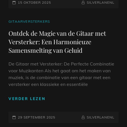
GEPLAATST
DE
NAAMREGEL
BYLINE
15 OKTOBER 2025
SILVERLANENL
ELEKTRISCH-
OP
AKOESTISCHE
KLASSIEKE
CAT
GITAARVERSTERKERS
GITAAR:
LINKS
Ontdek de Magie van de Gitaar met
EEN
Versterker: Een Harmonieuze
HARMONIEUZE
SAMENSMELTING
Samensmelting van Geluid
VAN
TRADITIE
De Gitaar met Versterker: De Perfecte Combinatie
EN
voor Muzikanten Als het gaat om het maken van
MODERNITEIT
muziek, is de combinatie van een gitaar met een
versterker een klassieke en essentiële
ONTDEK
VERDER LEZEN
DE
MAGIE
GEPLAATST
VAN
NAAMREGEL
BYLINE
29 SEPTEMBER 2025
SILVERLANENL
DE
OP