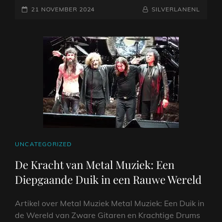
GEPLAATST
VAN
NAAMREGEL
BYLINE
21 NOVEMBER 2024
SILVERLANENL
DE
OP
GIBSON
SEMI
AKOESTISCHE
GITAAR
CAT
UNCATEGORIZED
LINKS
De Kracht van Metal Muziek: Een
Diepgaande Duik in een Rauwe Wereld
Artikel over Metal Muziek Metal Muziek: Een Duik in
de Wereld van Zware Gitaren en Krachtige Drums