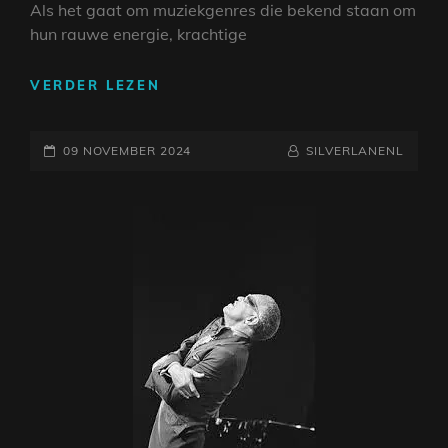
Als het gaat om muziekgenres die bekend staan om
hun rauwe energie, krachtige
DE
VERDER LEZEN
KRACHT
VAN
GEPLAATST
METAL
NAAMREGEL
BYLINE
09 NOVEMBER 2024
SILVERLANENL
MUZIEK:
OP
EEN
DIEPGAANDE
DUIK
IN
EEN
RAUWE
WERELD