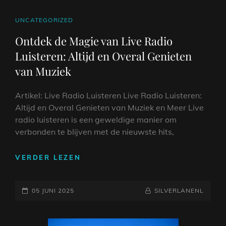
OP
538
CAT
UNCATEGORIZED
RADIO
LINKS
Ontdek de Magie van Live Radio
Luisteren: Altijd en Overal Genieten
van Muziek
Artikel: Live Radio Luisteren Live Radio Luisteren:
Altijd en Overal Genieten van Muziek en Meer Live
radio luisteren is een geweldige manier om
verbonden te blijven met de nieuwste hits,
ONTDEK
VERDER LEZEN
DE
MAGIE
GEPLAATST
VAN
NAAMREGEL
BYLINE
05 JUNI 2025
SILVERLANENL
LIVE
OP
RADIO
LUISTEREN: