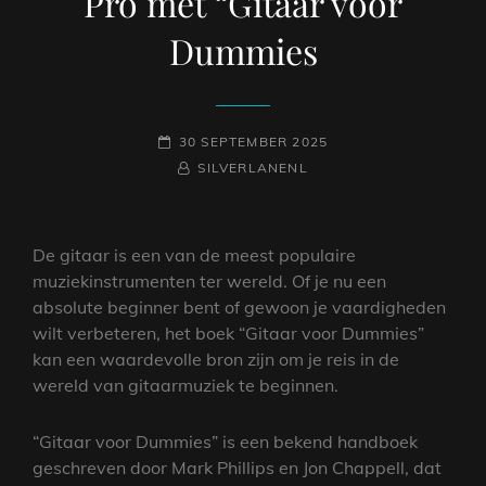
Pro met “Gitaar voor
Dummies
GEPLAATST
30 SEPTEMBER 2025
OP
NAAMREGEL
BYLINE
SILVERLANENL
De gitaar is een van de meest populaire
muziekinstrumenten ter wereld. Of je nu een
absolute beginner bent of gewoon je vaardigheden
wilt verbeteren, het boek “Gitaar voor Dummies”
kan een waardevolle bron zijn om je reis in de
wereld van gitaarmuziek te beginnen.
“Gitaar voor Dummies” is een bekend handboek
geschreven door Mark Phillips en Jon Chappell, dat