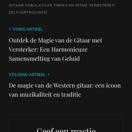
GITAAR
TABULATUUR
TIMING EN RITME VERBETEREN
ZELFVERTROUWEN
Berichtnavigatie
Vorig
VORIG ARTIKEL
bericht
Ontdek de Magie van de Gitaar met
Versterker: Een Harmonieuze
Samensmelting van Geluid
Volgend
VOLGEND ARTIKEL
bericht
De magie van de Western gitaar: een icoon
van muzikaliteit en traditie
Geef een reactie