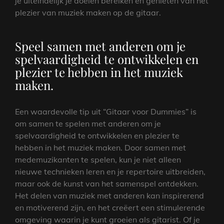
je uiteindelijk je doelen bereiken en genieten van het
plezier van muziek maken op de gitaar.
Speel samen met anderen om je
spelvaardigheid te ontwikkelen en
plezier te hebben in het muziek
maken.
Een waardevolle tip uit “Gitaar voor Dummies” is
om samen te spelen met anderen om je
spelvaardigheid te ontwikkelen en plezier te
hebben in het muziek maken. Door samen met
medemuzikanten te spelen, kun je niet alleen
nieuwe technieken leren en je repertoire uitbreiden,
maar ook de kunst van het samenspel ontdekken.
Het delen van muziek met anderen kan inspirerend
en motiverend zijn, en het creëert een stimulerende
omgeving waarin je kunt groeien als gitarist. Of je