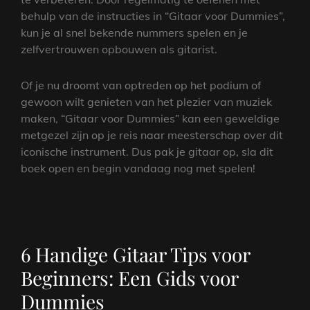
behulp van de instructies in “Gitaar voor Dummies”,
kun je al snel bekende nummers spelen en je
zelfvertrouwen opbouwen als gitarist.
Of je nu droomt van optreden op het podium of
gewoon wilt genieten van het plezier van muziek
maken, “Gitaar voor Dummies” kan een geweldige
metgezel zijn op je reis naar meesterschap over dit
iconische instrument. Dus pak je gitaar op, sla dit
boek open en begin vandaag nog met spelen!
6 Handige Gitaar Tips voor
Beginners: Een Gids voor
Dummies