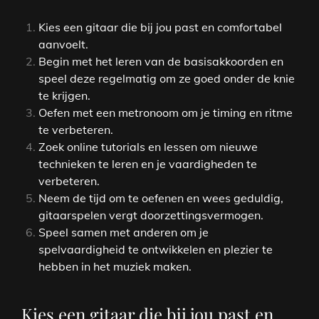
Kies een gitaar die bij jou past en comfortabel
aanvoelt.
Begin met het leren van de basisakkoorden en
speel deze regelmatig om ze goed onder de knie
te krijgen.
Oefen met een metronoom om je timing en ritme
te verbeteren.
Zoek online tutorials en lessen om nieuwe
technieken te leren en je vaardigheden te
verbeteren.
Neem de tijd om te oefenen en wees geduldig,
gitaarspelen vergt doorzettingsvermogen.
Speel samen met anderen om je
spelvaardigheid te ontwikkelen en plezier te
hebben in het muziek maken.
Kies een gitaar die bij jou past en