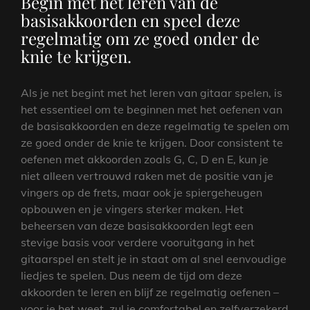
Begin met het leren van de
basisakkoorden en speel deze
regelmatig om ze goed onder de
knie te krijgen.
Als je net begint met het leren van gitaar spelen, is
het essentieel om te beginnen met het oefenen van
de basisakkoorden en deze regelmatig te spelen om
ze goed onder de knie te krijgen. Door consistent te
oefenen met akkoorden zoals G, C, D en E, kun je
niet alleen vertrouwd raken met de positie van je
vingers op de frets, maar ook je spiergeheugen
opbouwen en je vingers sterker maken. Het
beheersen van deze basisakkoorden legt een
stevige basis voor verdere vooruitgang in het
gitaarspel en stelt je in staat om al snel eenvoudige
liedjes te spelen. Dus neem de tijd om deze
akkoorden te leren en blijf ze regelmatig oefenen –
voor je het weet, zul je comfortabel en zelfverzekerd