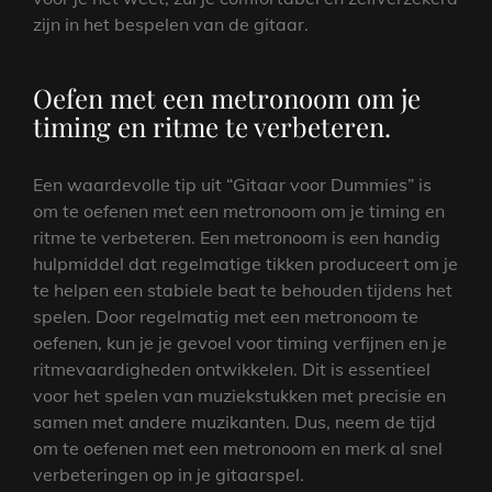
zijn in het bespelen van de gitaar.
Oefen met een metronoom om je
timing en ritme te verbeteren.
Een waardevolle tip uit “Gitaar voor Dummies” is
om te oefenen met een metronoom om je timing en
ritme te verbeteren. Een metronoom is een handig
hulpmiddel dat regelmatige tikken produceert om je
te helpen een stabiele beat te behouden tijdens het
spelen. Door regelmatig met een metronoom te
oefenen, kun je je gevoel voor timing verfijnen en je
ritmevaardigheden ontwikkelen. Dit is essentieel
voor het spelen van muziekstukken met precisie en
samen met andere muzikanten. Dus, neem de tijd
om te oefenen met een metronoom en merk al snel
verbeteringen op in je gitaarspel.