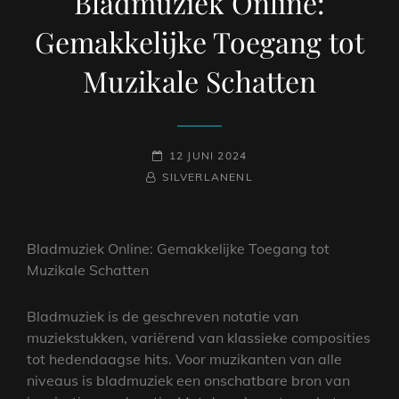
Bladmuziek Online:
Gemakkelijke Toegang tot
Muzikale Schatten
GEPLAATST
12 JUNI 2024
NAAMREGEL
BYLINE
OP
SILVERLANENL
Bladmuziek Online: Gemakkelijke Toegang tot
Muzikale Schatten
Bladmuziek is de geschreven notatie van
muziekstukken, variërend van klassieke composities
tot hedendaagse hits. Voor muzikanten van alle
niveaus is bladmuziek een onschatbare bron van