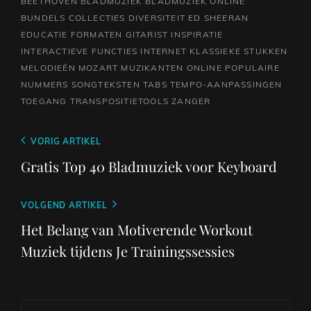
BEETHOVEN
BLADMUZIEK
BLADMUZIEK ONLINE
BUNDELS
COLLECTIES
DIVERSITEIT
ED SHEERAN
EDUCATIE
FORMATEN
GITARIST
INSPIRATIE
INTERACTIEVE FUNCTIES
INTERNET
KLASSIEKE STUKKEN
MELODIEËN
MOZART
MUZIKANTEN
ONLINE
POPULAIRE
NUMMERS
SONGTEKSTEN
TABS
TEMPO-AANPASSINGEN
TOEGANG
TRANSPOSITIETOOLS
ZANGER
Berichtnavigatie
Vorig
VORIG ARTIKEL
bericht
Gratis Top 40 Bladmuziek voor Keyboard
Volgend
VOLGEND ARTIKEL
bericht
Het Belang van Motiverende Workout
Muziek tijdens Je Trainingssessies