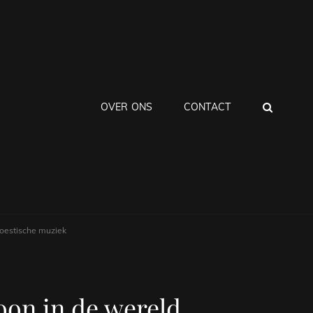
ZOEK
OVER ONS
CONTACT
koestische muziek
oon in de wereld