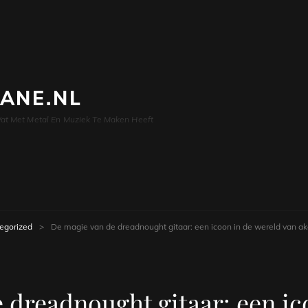
LANE.NL
at Met Metal En Muziek Te Maken Heeft
egorized
>
De magie van de dreadnought gitaar: een icoon in de wereld van a
 dreadnought gitaar: een ic