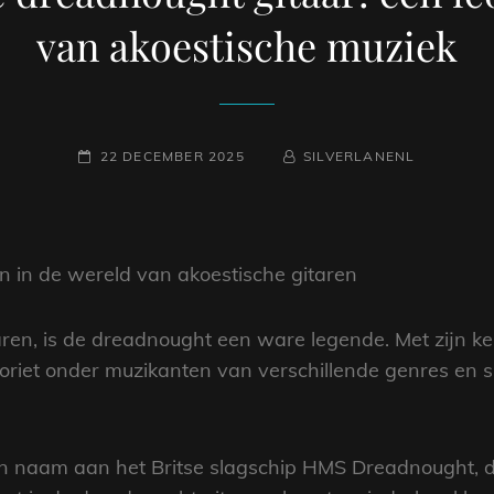
van akoestische muziek
GEPLAATST
NAAMREGEL
BYLINE
22 DECEMBER 2025
SILVERLANENL
OP
n in de wereld van akoestische gitaren
aren, is de dreadnought een ware legende. Met zijn 
oriet onder muzikanten van verschillende genres en s
jn naam aan het Britse slagschip HMS Dreadnought, d