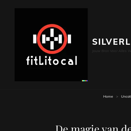
SILVER
Jouw Bron Voor Alles W
Home
>
Uncat
De magie van de