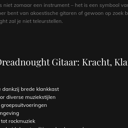
s niet zomaar een instrument – het is een symbool va
hebber bent van akoestische gitaren of gewoon op zoek
t zal je niet teleurstellen.
readnought Gitaar: Kracht, Kl
e dankzij brede klankkast
or diverse muziekstijlen
s groepsuitvoeringen
rmgeving
k tot rockmuziek