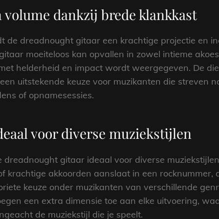
n volume dankzij brede klankkast
edt de dreadnought gitaar een krachtige projectie en
itaar moeiteloos kan opvallen in zowel intieme akoest
met helderheid en impact wordt weergegeven. De diepe
en uitstekende keuze voor muzikanten die streven naa
dens of opnamesessies.
deaal voor diverse muziekstijlen
de dreadnought gitaar ideaal voor diverse muziekstijle
of krachtige akkoorden aanslaat in een rocknummer, d
iete keuze onder muzikanten van verschillende genre
egen een extra dimensie toe aan elke uitvoering, waa
ngeacht de muziekstijl die je speelt.