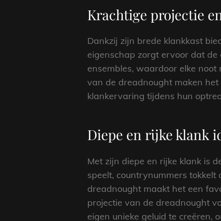
Krachtige projectie e
Dankzij zijn brede klankkast bi
eigenschap zorgt ervoor dat de g
ensembles, waardoor elke noot 
van de dreadnought maken het e
klankervaring tijdens hun optre
Diepe en rijke klank i
Met zijn diepe en rijke klank is 
speelt, countrynummers tokkelt 
dreadnought maakt het een favor
projectie van de dreadnought vo
eigen unieke geluid te creëren, o