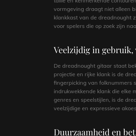
taille en kenmerkende contouren
vormgeving draagt niet alleen b
klankkast van de dreadnought zor
voor spelers die op zoek zijn na
Veelzijdig in gebruik,
De dreadnought gitaar staat beke
projectie en rijke klank is de dr
fingerpicking van folknummers s
indrukwekkende klank die elke m
genres en speelstijlen, is de d
veelzijdige en expressieve akoes
Duurzaamheid en bet