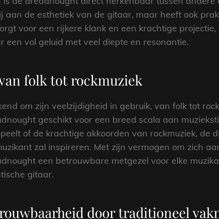
 is de dreadnought direct herkenbaar tussen andere 
ij aan de esthetiek van de gitaar, maar heeft ook pra
gt voor een rijkere klank en een krachtige projectie,
ar een vol geluid met veel diepte en resonantie.
 van folk tot rockmuziek
nd om zijn veelzijdigheid in gebruik, van folk tot rock
eadnought geschikt voor een breed scala aan muziekstij
peelt of de krachtige akkoorden van rockmuziek, de dr
uzikant zal inspireren. Met zijn vermogen om zich aa
readnought een betrouwbare metgezel voor elke muzika
tische gitaar.
rouwbaarheid door traditioneel va