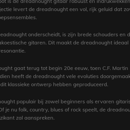
noot is de dreadnought gitaar robuust en indrukwekk
ctie levert de dreadnought een vol, rijk geluid dat zo
roepsensembles.
adnought onderscheidt, is zijn brede schouders en di
oestische gitaren. Dit maakt de dreadnought ideaal v
resonantie.
ught gaat terug tot begin 20e eeuw, toen C.F. Marti
dien heeft de dreadnought vele evoluties doorgemaakt
n dit klassieke ontwerp hebben geproduceerd.
ought populair bij zowel beginners als ervaren gitari
 Of je nu folk, country, blues of rock speelt, de dread
uzikant zal aanspreken.