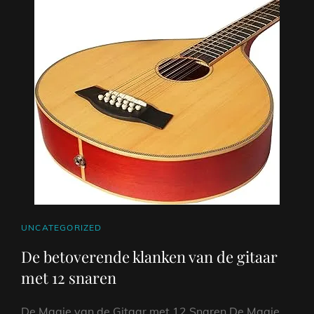
DE
NAAM
VAN
DIT
BIJZONDERE
INSTRUMENT
CAT
UNCATEGORIZED
LINKS
De betoverende klanken van de gitaar
met 12 snaren
De Magie van de Gitaar met 12 Snaren De Magie