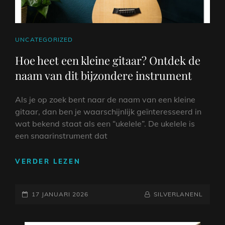
CAT
UNCATEGORIZED
LINKS
Hoe heet een kleine gitaar? Ontdek de
naam van dit bijzondere instrument
Als je op zoek bent naar de naam van een kleine
gitaar, dan ben je waarschijnlijk geïnteresseerd in
wat bekend staat als een “ukelele”. De ukelele is
een snaarinstrument dat
HOE
VERDER LEZEN
HEET
EEN
GEPLAATST
KLEINE
NAAMREGEL
BYLINE
17 JANUARI 2026
SILVERLANENL
GITAAR?
OP
ONTDEK