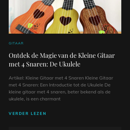
CAT
GITAAR
LINKS
Ontdek de Magie van de Kleine Gitaar
met 4 Snaren: De Ukulele
Artikel: Kleine Gitaar met 4 Snaren Kleine Gitaar
met 4 Snaren: Een Introductie tot de Ukulele De
kleine gitaar met 4 snaren, beter bekend als de
ukulele, is een charmant
ONTDEK
VERDER LEZEN
DE
MAGIE