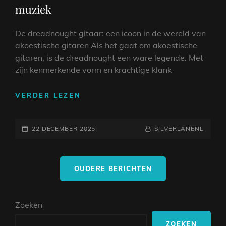
muziek
De dreadnought gitaar: een icoon in de wereld van
akoestische gitaren Als het gaat om akoestische
gitaren, is de dreadnought een ware legende. Met
zijn kenmerkende vorm en krachtige klank
DE
VERDER LEZEN
MAGIE
VAN
GEPLAATST
DE
NAAMREGEL
BYLINE
22 DECEMBER 2025
SILVERLANENL
DREADNOUGHT
OP
GITAAR:
Berichtnavigatie
EEN
OUDERE BERICHTEN
ICOON
IN
DE
Zoeken
WERELD
VAN
ZOEKEN