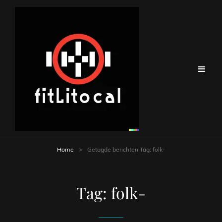
Home
>
Getagde berichten
Tag:
folk-
Tag:
folk-