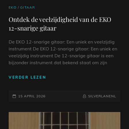
CAT
EKO
/
GITAAR
LINKS
Ontdek de veelzijdigheid van de EKO
12-snarige gitaar
De EKO 12-snarige gitaar: Een uniek en veelzijdig
instrument De EKO 12-snarige gitaar: Een uniek en
veelzijdig instrument De 12-snarige gitaar is een
bijzonder instrument dat bekend staat om zijn
ONTDEK
VERDER LEZEN
DE
VEELZIJDIGHEID
GEPLAATST
VAN
NAAMREGEL
BYLINE
15 APRIL 2026
SILVERLANENL
DE
OP
EKO
12-
SNARIGE
GITAAR