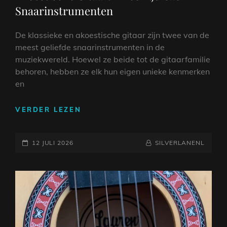
Snaarinstrumenten
De klassieke en akoestische gitaar zijn twee van de
meest geliefde snaarinstrumenten in de
muziekwereld. Hoewel ze beide tot de gitaarfamilie
behoren, hebben ze elk hun eigen unieke kenmerken
en
VERKEN
VERDER LEZEN
DE
WERELD
GEPLAATST
VAN
NAAMREGEL
BYLINE
12 JULI 2026
SILVERLANENL
DE
OP
KLASSIEKE
EN
AKOESTISCHE
GITAAR:
TWEE
TIJDLOZE