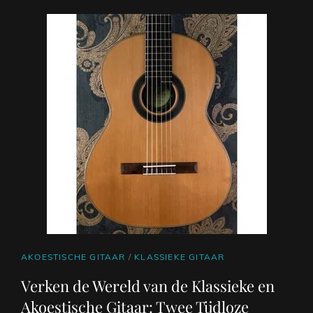
CAT
AKOESTISCHE GITAAR
/
KLASSIEKE GITAAR
LINKS
Verken de Wereld van de Klassieke en
Akoestische Gitaar: Twee Tijdloze