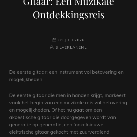
Gitaar: Een Muzikale
Ontdekkingsreis
GEPLAATST
01 JULI 2026
NAAMREGEL
BYLINE
OP
SILVERLANENL
De eerste gitaar: een instrument vol betovering en
mogelijkheden
De eerste gitaar die men in handen krijgt, markeert
vaak het begin van een muzikale reis vol betovering
en mogelijkheden. Of het nu gaat om een
akoestische gitaar die doorgegeven wordt van
generatie op generatie, een fonkelnieuwe
elektrische gitaar gekocht met zuurverdiend