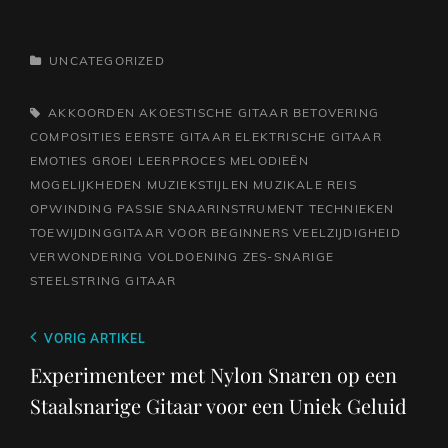
CATEGORIEËN
UNCATEGORIZED
TAGS,
AKKOORDEN
AKOESTISCHE GITAAR
BETOVERING
COMPOSITIES
EERSTE GITAAR
ELEKTRISCHE GITAAR
EMOTIES
GROEI
LEERPROCES
MELODIEËN
MOGELIJKHEDEN
MUZIEKSTIJLEN
MUZIKALE REIS
OPWINDING
PASSIE
SNAARINSTRUMENT
TECHNIEKEN
TOEWIJDINGGITAAR VOOR BEGINNERS
VEELZIJDIGHEID
VERWONDERING
VOLDOENING
ZES-SNARIGE
STEELSTRING GITAAR
Berichtnavigatie
Vorig
VORIG ARTIKEL
bericht
Experimenteer met Nylon Snaren op een
Staalsnarige Gitaar voor een Uniek Geluid