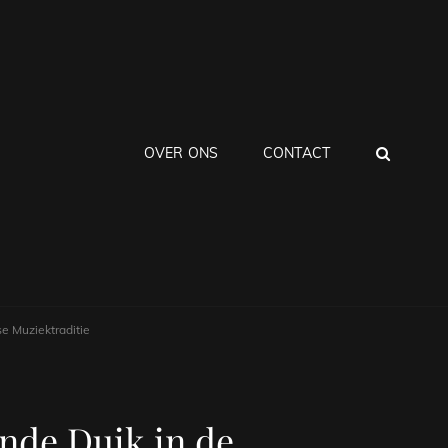
ZOEK
OVER ONS
CONTACT
e Muziektraditie
nde Duik in de