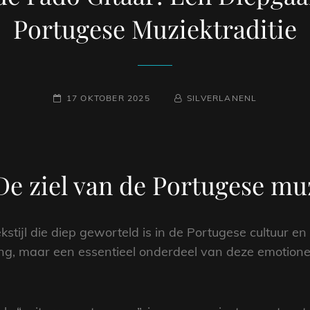
Portugese Muziektraditie
GEPLAATST
NAAMREGEL
BYLINE
17 OKTOBER 2025
SILVERLANENL
OP
De ziel van de Portugese mu
ekstijl die diep geworteld is in de Portugese cultuur e
g, maar een essentieel onderdeel van deze emotionel