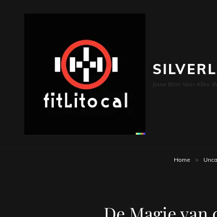
SILVER
Jouw Bron Voor Alles W
Home
>
Unca
De Magie van 