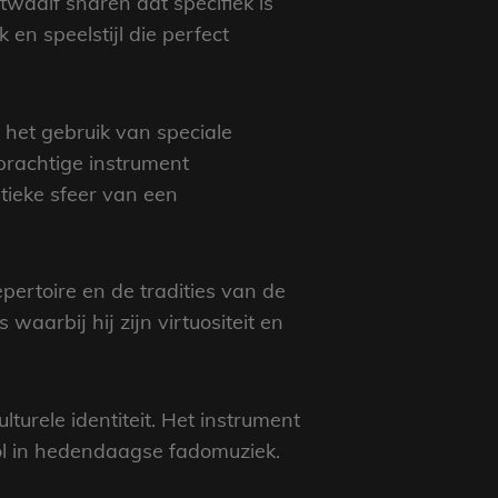
twaalf snaren dat specifiek is
en speelstijl die perfect
 het gebruik van speciale
 prachtige instrument
tieke sfeer van een
pertoire en de tradities van de
waarbij hij zijn virtuositeit en
turele identiteit. Het instrument
 rol in hedendaagse fadomuziek.