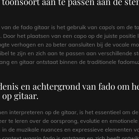
 toonsoort aan te passen aan de ste
n van de fado gitaar is het gebruik van capo’s om de 
 Door het plaatsen van een capo op de juiste positie 
gte verhogen en zo beter aansluiten bij de vocale mog
exibel te zijn en zich aan te passen aan verschillend
g en gitaar ontstaat binnen de traditionele fadomuz
enis en achtergrond van fado om he
op gitaar.
en interpreteren op de gitaar, is het essentieel om d
er te leren over de oorsprong, evolutie en emotionele
gen in de muzikale nuances en expressieve elementen v
e context waarin fado is ontstaan en zich heeft ontwi