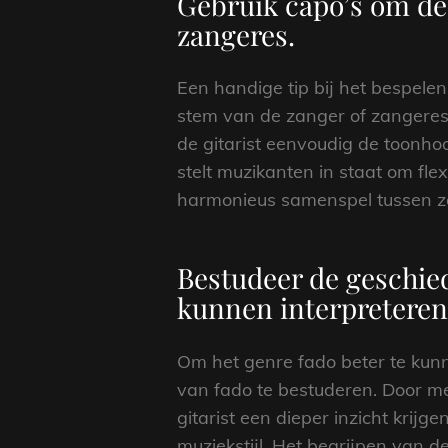
Gebruik capo’s om de
zangeres.
Een handige tip bij het bespele
stem van de zanger of zangeres.
de gitarist eenvoudig de toonhoo
stelt muzikanten in staat om fl
harmonieus samenspel tussen zan
Bestudeer de geschied
kunnen interpreteren 
Om het genre fado beter te kunn
van fado te bestuderen. Door me
gitarist een dieper inzicht krij
muziekstijl. Het begrijpen van d