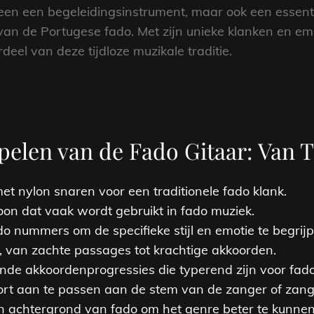
lleen een begeleidingsinstrument, maar ook een essent
an de Portugese fado. Met zijn unieke klanken en emoti
eel van deze tijdloze muzikale traditie.
spelen van de Fado Gitaar: Van 
et nylon snaren voor een traditionele fado klank.
oon dat vaak wordt gebruikt in fado muziek.
do nummers om de specifieke stijl en emotie te begrijp
l, van zachte passages tot krachtige akkoorden.
nde akkoordenprogressies die typerend zijn voor fad
ort aan te passen aan de stem van de zanger of zang
 achtergrond van fado om het genre beter te kunnen 