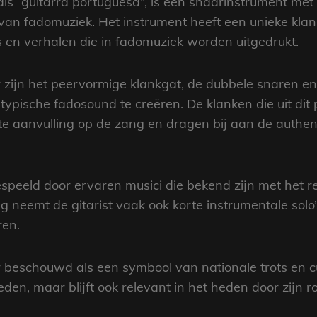
ls “guitarra portuguesa”, is een snaarinstrument met 
an fadomuziek. Het instrument heeft een unieke klank 
s en verhalen die in fadomuziek worden uitgedrukt.
zijn het peervormige klankgat, de dubbele snaren en
ypische fadosound te creëren. De klanken die uit dit
e aanvulling op de zang en dragen bij aan de authen
speeld door ervaren musici die bekend zijn met het re
g neemt de gitarist vaak ook korte instrumentale solo’s 
ren.
 beschouwd als een symbool van nationale trots en cul
leden, maar blijft ook relevant in het heden door zijn