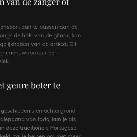
m van de zanger of
toonsoort aan te passen aan de
langs de hals van de gitaar, kan
elijkheden van de artiest. Dit
e stemmen, waardoor een
iek.
t genre beter te
e geschiedenis en achtergrond
 diepgang van fado, kun je als
an deze traditionele Portugese
kkeld, zal je helpen om met meer