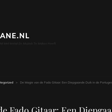
LANE.NL
at Met Metal En Muziek Te Maken Heeft
tegorized
>
De Magie van de Fado Gitaar: Een Diepgaande Duik in de Portuges
de Fado Gitaar: Een Diepgaa