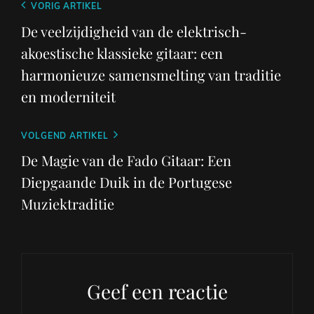
Berichtnavigatie
Vorig
VORIG ARTIKEL
bericht
De veelzijdigheid van de elektrisch-
akoestische klassieke gitaar: een
harmonieuze samensmelting van traditie
en moderniteit
Volgend
VOLGEND ARTIKEL
bericht
De Magie van de Fado Gitaar: Een
Diepgaande Duik in de Portugese
Muziektraditie
Geef een reactie