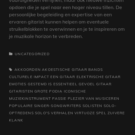
vaardigheden verfijnen, maar ook nieuwe inzichten
opdoen die je spel naar een hoger niveau tillen. De
persoonlijke begeleiding en expertise van een
ervaren gitarist kunnen helpen om eventuele
struikelblokken te overwinnen en je te inspireren om
je muzikale horizon te verbreden.
CATEGORIEËN
UNCATEGORIZED
TAGS,
AKKOORDEN
AKOESTISCHE GITAAR
BANDS
CULTURELE IMPACT
EEN GITAAR
ELEKTRISCHE GITAAR
EMOTIES
GESTEMD IS ESSENTIEEL
GEVOEL
GITAAR
GITARISTEN
GROTE PODIA
ICONISCHE
MUZIEKINSTRUMENT
PASSIE
PLEZIER VAN MUSICEREN
POPULAIRE
SINGER-SONGWRITERS
SOLISTEN
SOLO-
OPTREDENS
SOLO'S
VERHALEN
VIRTUOZE SPEL
ZUIVERE
KLANK