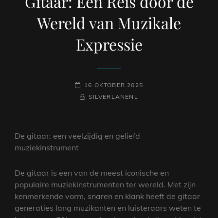
Gitaar: Een Reis door de
Wereld van Muzikale
Expressie
GEPLAATST
16 OKTOBER 2025
OP
NAAMREGEL
BYLINE
SILVERLANENL
De gitaar: een veelzijdig en geliefd
muziekinstrument
De gitaar is een van de meest iconische en
populaire muziekinstrumenten ter wereld. Met zijn
kenmerkende vorm, snaren en klank heeft de gitaar
generaties lang muzikanten en luisteraars weten te