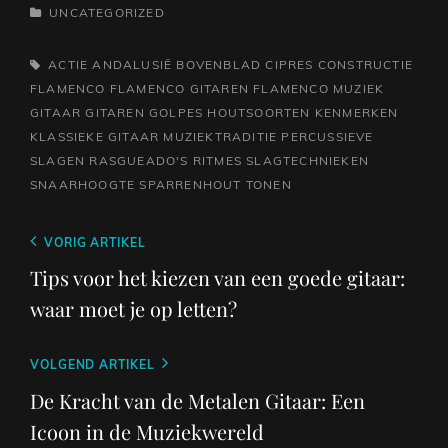
CATEGORIEËN
UNCATEGORIZED
TAGS,
ACTIE
ANDALUSIË
BOVENBLAD
CIPRES
CONSTRUCTIE
FLAMENCO
FLAMENCO GITAREN
FLAMENCO MUZIEK
GITAAR
GITAREN
GOLPES
HOUTSOORTEN
KENMERKEN
KLASSIEKE GITAAR
MUZIEKTRADITIE
PERCUSSIEVE
SLAGEN
RASGUEADO'S
RITMES
SLAGTECHNIEKEN
SNAARHOOGTE
SPARRENHOUT
TONEN
Berichtnavigatie
Vorig
VORIG ARTIKEL
bericht
Tips voor het kiezen van een goede gitaar:
waar moet je op letten?
Volgend
VOLGEND ARTIKEL
bericht
De Kracht van de Metalen Gitaar: Een
Icoon in de Muziekwereld