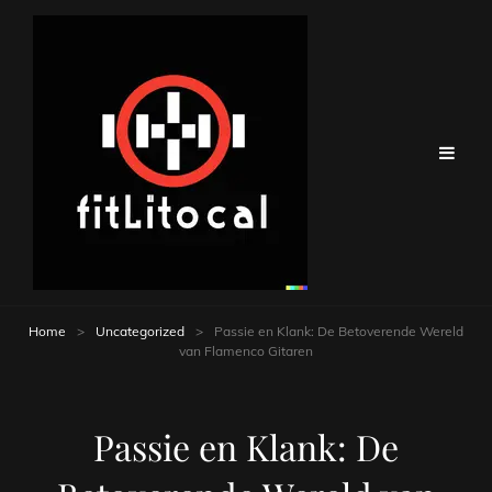
Home
>
Uncategorized
>
Passie en Klank: De Betoverende Wereld
van Flamenco Gitaren
Passie en Klank: De