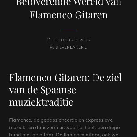
Betoverende Wereld van
Flamenco Gitaren
GEPLAATST
13 OKTOBER 2025
OP
NAAMREGEL
BYLINE
SILVERLANENL
Flamenco Gitaren: De ziel
van de Spaanse
muziektraditie
Flamenco, de gepassioneerde en expressieve
muziek- en dansvorm uit Spanje, heeft een diepe
band met de gitaar. De flamenco gitaar, ook wel