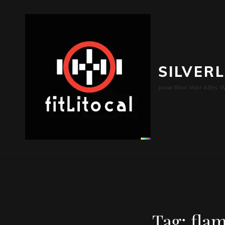
SILVER
Jouw Bron Voor Alles W
Tag:
fla