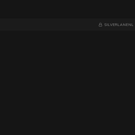
NAAMREGEL
BYLINE
SILVERLANENL