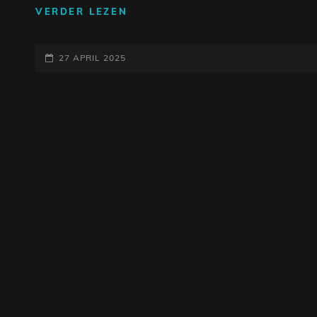
ONTDEK
VERDER LEZEN
DE
MAGIE
GEPLAATST
VAN
27 APRIL 2025
DE
OP
ALHAMBRA
GITAAR:
EEN
SPAANS
MEESTERWERK