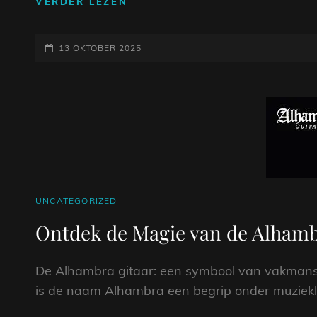
PASSIE
VERDER LEZEN
EN
KLANK:
GEPLAATST
DE
13 OKTOBER 2025
BETOVERENDE
OP
WERELD
VAN
FLAMENCO
GITAREN
CAT
UNCATEGORIZED
LINKS
Ontdek de Magie van de Alhamb
De Alhambra gitaar: een symbool van vakmansc
is de naam Alhambra een begrip onder muzieklie