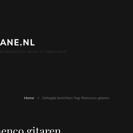
LANE.NL
at Met Metal En Muziek Te Maken Heeft
Home
>
Getagde berichten
Tag:
flamenco gitaren
menco gitaren