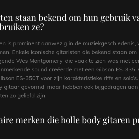
ten staan ​​bekend om hun gebruik v
bruiken ze?
en is prominent aanwezig in de muziekgeschiedenis, v
n. Enkele iconische gitaristen die bekend staan om 
legende Wes Montgomery, die vaak te zien was met ee
n kenmerkende sound creëerde met een Gibson ES-335. O
son ES-350T voor zijn karakteristieke riffs en solo’s.
dy gitaar gevormd, maar hebben ook bijgedragen aan 
en zo geliefd zijn.
aire merken die holle body gitaren 