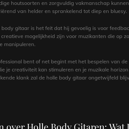
ige houtsoorten en zorgvuldig vakmanschap kunnen 
iërend van helder en sprankelend tot diep en bluesy.
dy gitaar is het feit dat hij gevoelig is voor feedbac
 creatieve mogelijkheid zijn voor muzikanten die op 
te manipuleren.
essional bent of net begint met het bespelen van de g
e je creativiteit kan stimuleren en je muzikale horizo
de klank zal de holle body gitaar ongetwijfeld blijve
n over Holle Body Gitaren: Wat