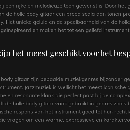
bij een rijke en melodieuze toon gewenst is. Door he
 de holle body gitaar een breed scala aan tonen pro
sy. Het unieke geluid en de speelbaarheid van de holl
eïnspireerd en maken het tot een geliefd instrument i
jn het meest geschikt voor het besp
 body gitaar zijn bepaalde muziekgenres bijzonder g
nstrument. Jazzmuziek is wellicht het meest iconische
arme en resonante klank die perfect past bij de compl
de holle body gitaar vaak gebruikt in genres zoals bl
ische respons van het instrument goed tot hun recht 
s die vragen om een warme, expressieve en karaktervol