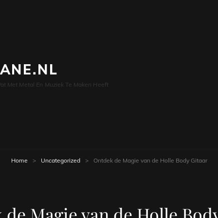
LANE.NL
at Met Metal En Muziek Te Maken Heeft
Home
>
Uncategorized
>
Ontdek de Magie van de Holle Body Gitaar
 de Magie van de Holle Body