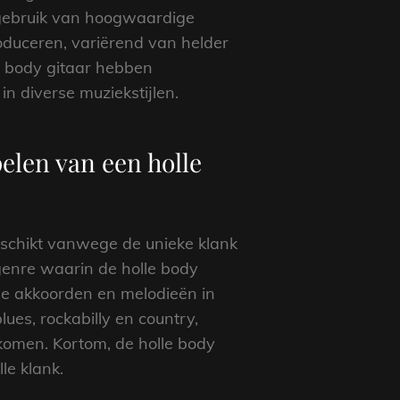
t gebruik van hoogwaardige
duceren, variërend van helder
e body gitaar hebben
n diverse muziekstijlen.
elen van een holle
eschikt vanwege de unieke klank
 genre waarin de holle body
exe akkoorden en melodieën in
ues, rockabilly en country,
komen. Kortom, de holle body
le klank.