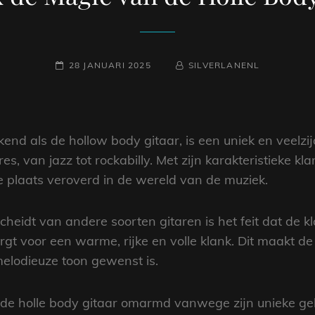
GEPLAATST
NAAMREGEL
BYLINE
28 JANUARI 2025
SILVERLANENL
OP
end als de hollow body gitaar, is een uniek en veelzijd
s, van jazz tot rockabilly. Met zijn karakteristieke kla
e plaats veroverd in de wereld van de muziek.
heidt van andere soorten gitaren is het feit dat de k
gt voor een warme, rijke en volle klank. Dit maakt de 
lodieuze toon gewenst is.
de holle body gitaar omarmd vanwege zijn unieke gel