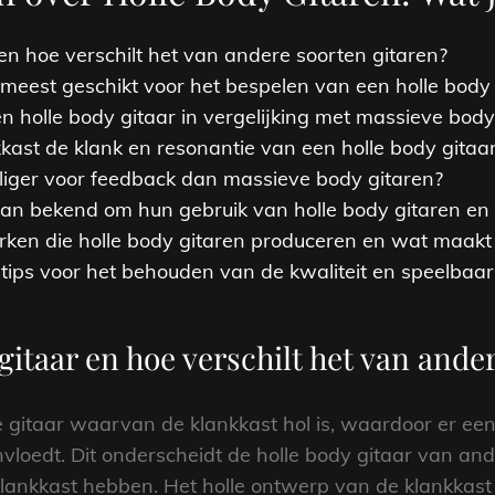
 en hoe verschilt het van andere soorten gitaren?
meest geschikt voor het bespelen van een holle body 
n holle body gitaar in vergelijking met massieve body
kkast de klank en resonantie van een holle body gitaa
eliger voor feedback dan massieve body gitaren?
an ​​bekend om hun gebruik van holle body gitaren en
rken die holle body gitaren produceren en wat maakt
stips voor het behouden van de kwaliteit en speelbaar
gitaar en hoe verschilt het van ande
pe gitaar waarvan de klankkast hol is, waardoor er ee
vloedt. Dit onderscheidt de holle body gitaar van ande
lankkast hebben. Het holle ontwerp van de klankkast