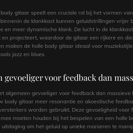
 body gitaar speelt een cruciale rol bij het vormen va
 binnenin de klankkast kunnen geluidstrillingen vrij
re en meer dynamische klank. De lucht in de klankkast 
t en projecteert, waardoor de gitaar een rijkere en d
 maken de holle body gitaar ideaal voor muziekstijlen
zoals jazz en blues.
en gevoeliger voor feedback dan mas
r het algemeen gevoeliger voor feedback dan massieve 
ow body gitaar meer resonantie en akoestische feedbac
rsterkers worden gebruikt. Deze gevoeligheid voor f
 mee moeten houden bij het bespelen van een holle b
 uitdaging om het geluid op unieke manieren te mani