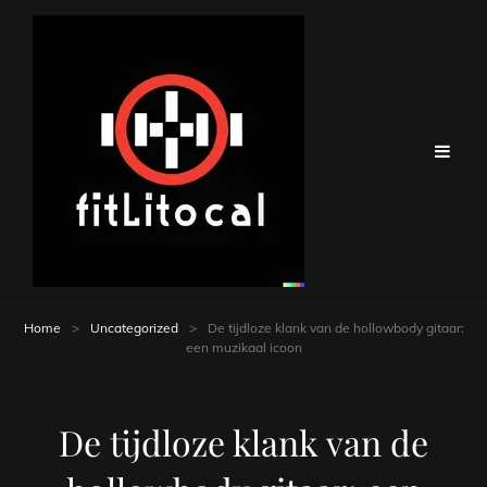
Home
>
Uncategorized
>
De tijdloze klank van de hollowbody gitaar:
een muzikaal icoon
De tijdloze klank van de