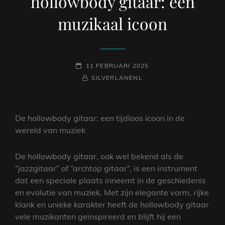
hollowbody gitaar: een
muzikaal icoon
GEPLAATST
11 FEBRUARI 2025
OP
NAAMREGEL
BYLINE
SILVERLANENL
De hollowbody gitaar: een tijdloos icoon in de
wereld van muziek
De hollowbody gitaar, ook wel bekend als de
“jazzgitaar” of “archtop gitaar”, is een instrument
dat een speciale plaats inneemt in de geschiedenis
en evolutie van muziek. Met zijn elegante vorm, rijke
klank en unieke karakter heeft de hollowbody gitaar
vele muzikanten geïnspireerd en blijft hij een