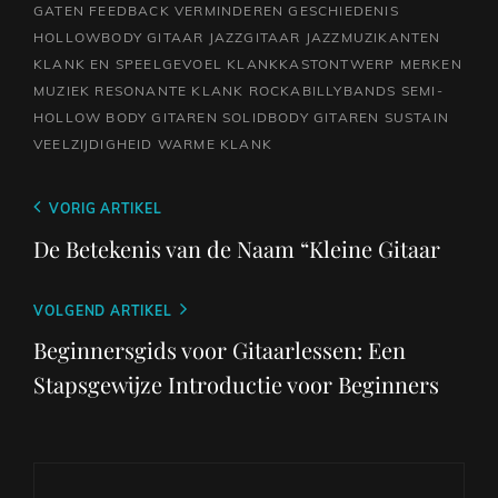
GATEN
FEEDBACK VERMINDEREN
GESCHIEDENIS
HOLLOWBODY GITAAR
JAZZGITAAR
JAZZMUZIKANTEN
KLANK EN SPEELGEVOEL
KLANKKASTONTWERP
MERKEN
MUZIEK
RESONANTE KLANK
ROCKABILLYBANDS
SEMI-
HOLLOW BODY GITAREN
SOLIDBODY GITAREN
SUSTAIN
VEELZIJDIGHEID
WARME KLANK
Berichtnavigatie
Vorig
VORIG ARTIKEL
bericht
De Betekenis van de Naam “Kleine Gitaar
Volgend
VOLGEND ARTIKEL
bericht
Beginnersgids voor Gitaarlessen: Een
Stapsgewijze Introductie voor Beginners