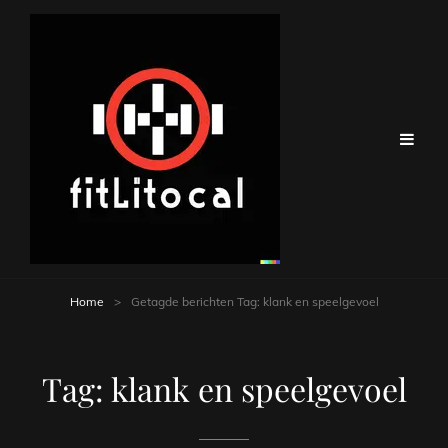
Home
>
Getagde berichten
Tag:
klank en speelgevoel
Tag:
klank en speelgevoel