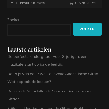
GEPLAATST
VAN
NAAMREGEL
BYLINE
11 FEBRUARI 2025
SILVERLANENL
DE
OP
HOLLOWBODY
Zoeken
GITAAR:
EEN
ZOEKEN
MUZIKAAL
ICOON
Laatste artikelen
De perfecte kindergitaar voor 3-jarigen: een
muzikale start op jonge leeftijd
De Prijs van een Kwaliteitsvolle Akoestische Gitaar:
Wat bepaalt de kosten?
Ontdek de Verschillende Soorten Snaren voor de
Gitaar
Stijlvolle Muurhanger voor Je Gitaar: Praktisch en