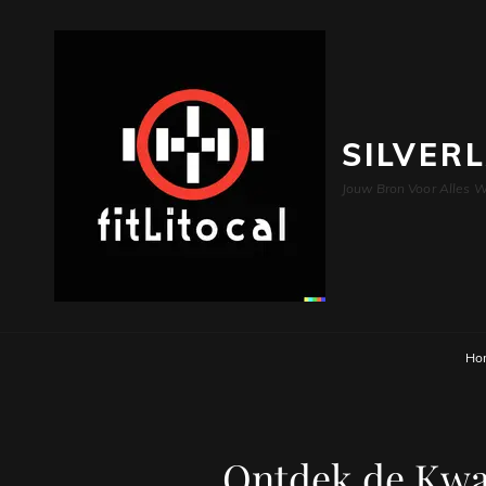
SILVER
Jouw Bron Voor Alles W
Ho
Ontdek de Kwal