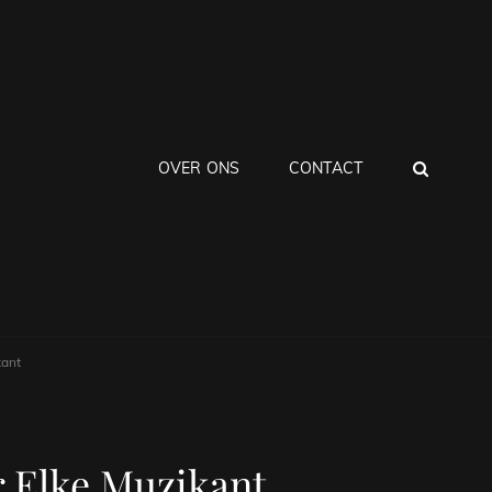
ZOEK
OVER ONS
CONTACT
kant
r Elke Muzikant