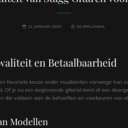
GEPLAATST
NAAMREGEL
BYLINE
12 JANUARI 2025
SILVERLANENL
OP
waliteit en Betaalbaarheid
 een favoriete keuze onder muzikanten vanwege hun co
 Of je nu een beginnende gitarist bent of een doorge
en die voldoen aan de behoeften en voorkeuren van el
an Modellen