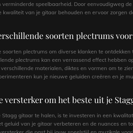
e en verminderde speelbaarheid. Door eenvoudigweg de
de kwaliteit van je gitaar behouden en ervoor zorgen 
rschillende soorten plectrums voor 
 soorten plectrums om diverse klanken te ontdekken 
llende plectrums kan een verrassend effect hebben op 
 verschillende materialen, diktes en vormen om te zien
perimenteren kun je nieuwe geluiden creëren en je m
 versterker om het beste uit je Stagg
 Stagg gitaar te halen, is te investeren in een kwalita
 geluid van je gitaar verbeteren en de nuances en to
ersterker die past bij jouw speelstijl en muzikale voor