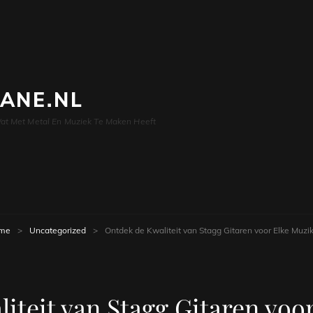
LANE.NL
at Met Metal En Muziek Te Maken Heeft
me
>
Uncategorized
>
Ontdek de Kwaliteit van Stagg Gitaren voor Elke Muzi
iteit van Stagg Gitaren voo