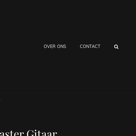
ZOEK
OVER ONS
CONTACT
r
aster Gitaar