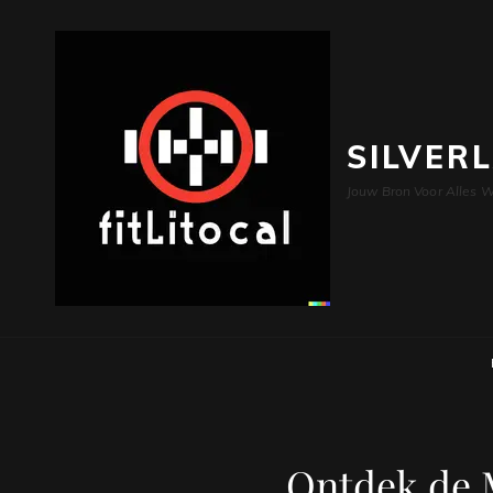
SILVER
Jouw Bron Voor Alles W
Ontdek de M