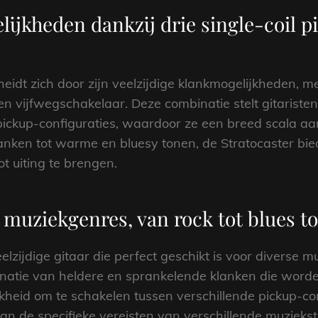
lijkheden dankzij drie single-coil p
eidt zich door zijn veelzijdige klankmogelijkheden, 
een vijfwegschakelaar. Deze combinatie stelt gitaristen
pickup-configuraties, waardoor ze een breed scala a
nken tot warme en bluesy tonen, de Stratocaster bie
ot uiting te brengen.
 muziekgenres, van rock tot blues t
elzijdige gitaar die perfect geschikt is voor diverse m
inatie van heldere en sprankelende klanken die word
jkheid om te schakelen tussen verschillende pickup-co
 de specifieke vereisten van verschillende muziekstij