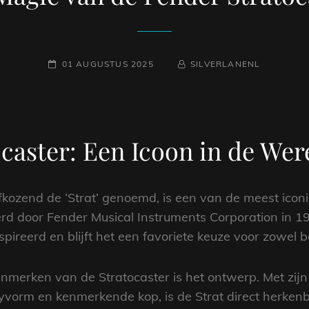
GEPLAATST
NAAMREGEL
BYLINE
01 AUGUSTUS 2025
SILVERLANENL
OP
caster: Een Icoon in de Wer
fkozend de ‘Strat’ genoemd, is een van de meest iconis
eerd door Fender Musical Instruments Corporation in 1
ireerd en blijft het een favoriete keuze voor zowel b
merken van de Stratocaster is het ontwerp. Met zijn
vorm en kenmerkende kop, is de Strat direct herkenb