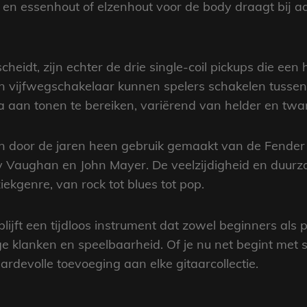
s en essenhout of elzenhout voor de body draagt bij a
heidt, zijn echter de drie single-coil pickups die een
n vijfwegschakelaar kunnen spelers schakelen tussen 
a aan tonen te bereiken, variërend van helder en twa
n door de jaren heen gebruik gemaakt van de Fender 
Ray Vaughan en John Mayer. De veelzijdigheid en duu
iekgenre, van rock tot blues tot pop.
lijft een tijdloos instrument dat zowel beginners als
ige klanken en speelbaarheid. Of je nu net begint met 
ardevolle toevoeging aan elke gitaarcollectie.