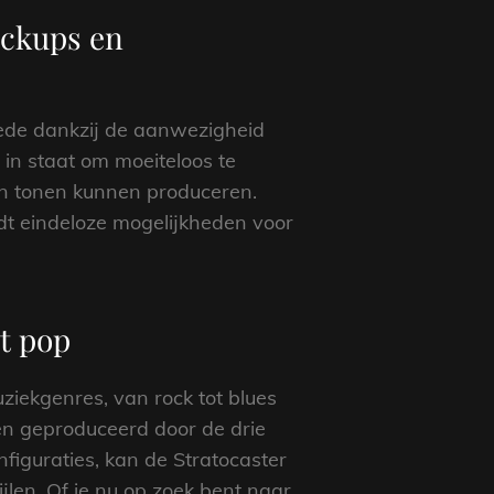
ickups en
mede dankzij de aanwezigheid
 in staat om moeiteloos te
an tonen kunnen produceren.
dt eindeloze mogelijkheden voor
ot pop
uziekgenres, van rock tot blues
en geproduceerd door de drie
nfiguraties, kan de Stratocaster
len. Of je nu op zoek bent naar