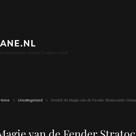
LANE.NL
at Met Metal En Muziek Te Maken Heeft
Home
>
Uncategorized
>
Ontdek de Magie van de Fender Stratocaster Gitaa
agie van de Fender Stratoc