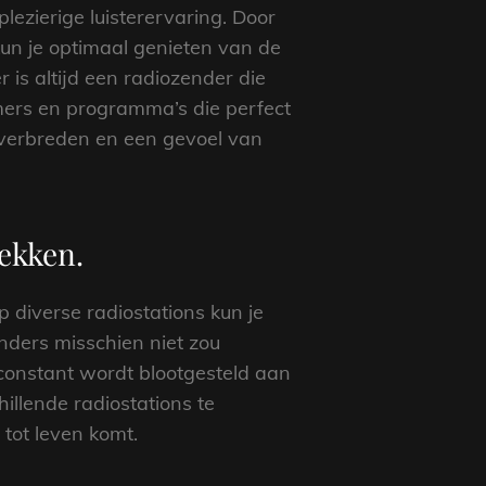
lezierige luisterervaring. Door
kun je optimaal genieten van de
 is altijd een radiozender die
mers en programma’s die perfect
 verbreden en een gevoel van
ekken.
 diverse radiostations kun je
nders misschien niet zou
 constant wordt blootgesteld aan
illende radiostations te
 tot leven komt.