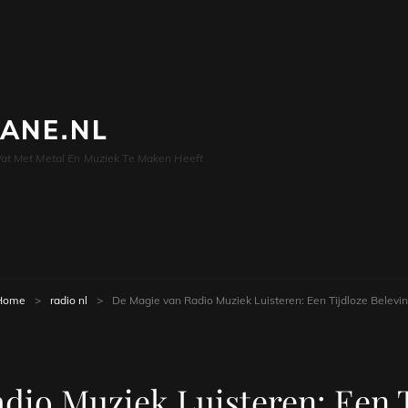
LANE.NL
at Met Metal En Muziek Te Maken Heeft
Home
>
radio nl
>
De Magie van Radio Muziek Luisteren: Een Tijdloze Belevi
dio Muziek Luisteren: Een T