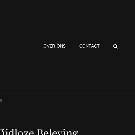
ZOEK
OVER ONS
CONTACT
ng
ijdloze Beleving