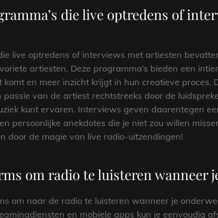
gramma’s die live optredens of inte
e live optredens of interviews met artiesten bevatten 
avoriete artiesten. Deze programma’s bieden een intie
t komt en meer inzicht krijgt in hun creatieve proces. 
en passie van de artiest rechtstreeks door de luidspre
uziek kunt ervaren. Interviews geven daarentegen een
en persoonlijke anekdotes die je niet zou willen miss
n door de magie van live radio-uitzendingen!
rms om radio te luisteren wanneer 
ms om naar de radio te luisteren wanneer je onderwe
reamingdiensten en mobiele apps kun je eenvoudig af