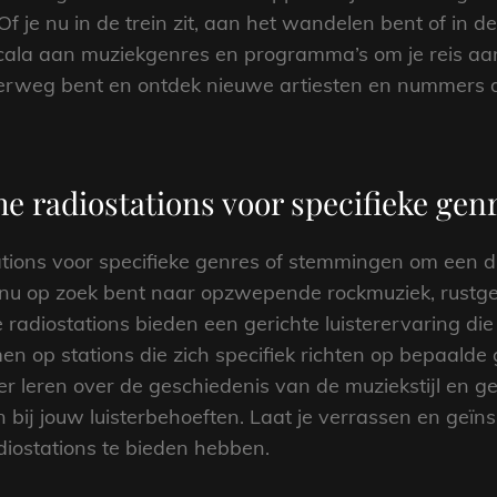
Of je nu in de trein zit, aan het wandelen bent of in de
 scala aan muziekgenres en programma’s om je reis a
onderweg bent en ontdek nieuwe artiesten en nummers 
e radiostations voor specifieke ge
tions voor specifieke genres of stemmingen om een di
e nu op zoek bent naar opzwepende rockmuziek, rustg
 radiostations bieden een gerichte luisterervaring die 
en op stations die zich specifiek richten op bepaalde
r leren over de geschiedenis van de muziekstijl en g
ij jouw luisterbehoeften. Laat je verrassen en geïnsp
iostations te bieden hebben.