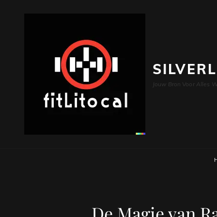
SILVER
Jouw Bron Voor Alles W
De Magie van Ra