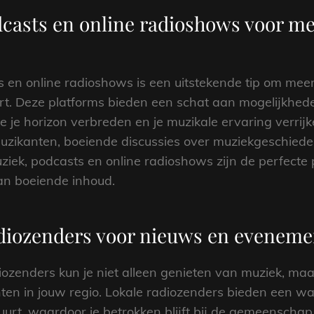
asts en online radioshows voor mee
en online radioshows is een uitstekende tip om meer d
tert. Deze platforms bieden een schat aan mogelijkhe
 je horizon verbreden en je muzikale ervaring verrijk
uzikanten, boeiende discussies over muziekgeschiede
uziek, podcasts en online radioshows zijn de perfecte
an boeiende inhoud.
adiozenders voor nieuws en evenemen
diozenders kun je niet alleen genieten van muziek, ma
en in jouw regio. Lokale radiozenders bieden een wa
 buurt, waardoor je betrokken blijft bij de gemeenscha