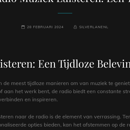
GEPLAATST
NAAMREGEL
BYLINE
28 FEBRUARI 2024
SILVERLANENL
OP
steren: Een Tijdloze Belevi
an de meest tijdloze manieren om van muziek te genie
f aan het werk bent, de radio biedt een constante s
verbinden en inspireren.
teren naar de radio is de element van verrassing. Te
onaliseerde opties bieden, kan het afstemmen op de ra