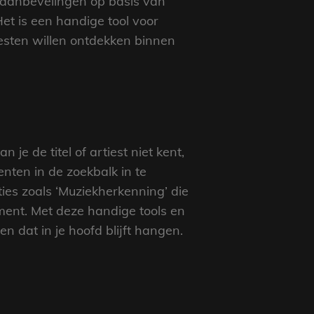
 aanbevelingen op basis van
et is een handige tool voor
esten willen ontdekken binnen
je de titel of artiest niet kent,
nten in de zoekbalk in te
es zoals ‘Muziekherkenning’ die
gment. Met deze handige tools en
n dat in je hoofd blijft hangen.