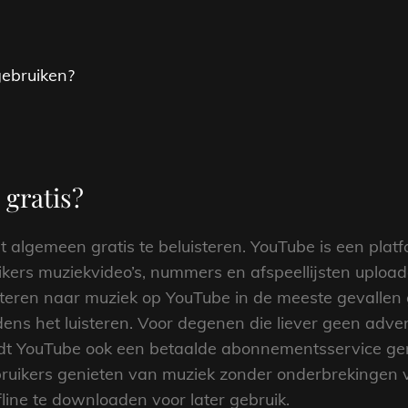
gebruiken?
 gratis?
t algemeen gratis te beluisteren. YouTube is een plat
ers muziekvideo’s, nummers en afspeellijsten uploaden
steren naar muziek op YouTube in de meeste gevallen gra
ijdens het luisteren. Voor degenen die liever geen adver
biedt YouTube ook een betaalde abonnementsservice 
uikers genieten van muziek zonder onderbrekingen 
ine te downloaden voor later gebruik.