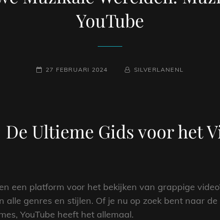
YouTube
GEPLAATST
NAAMREGEL
BYLINE
27 FEBRUARI 2024
SILVERLANENL
OP
 De Ultieme Gids voor het V
een een platform voor het bekijken van grappige video’s
n alle genres en stijlen. Of je nu op zoek bent naar de
mes, YouTube heeft het allemaal.