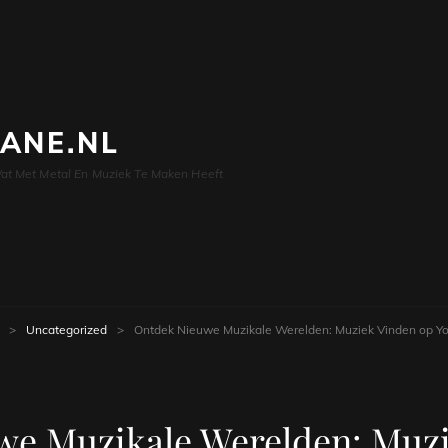
LANE.NL
at Met Metal En Muziek Te Maken Heeft
>
Uncategorized
>
Ontdek Nieuwe Muzikale Werelden: Muziek Vinden op Y
we Muzikale Werelden: Muzi