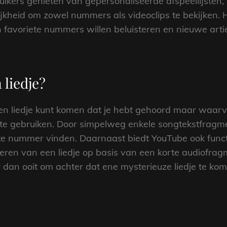
ikers genieten van gepersonaliseerde afspeellijsten,
jkheid om zowel nummers als videoclips te bekijken. H
 favoriete nummers willen beluisteren en nieuwe arti
 liedje?
en liedje kunt komen dat je hebt gehoord maar waarvan 
te gebruiken. Door simpelweg enkele songtekstfragme
te nummer vinden. Daarnaast biedt YouTube ook functi
iceren van een liedje op basis van een korte audiofra
 dan ooit om achter dat ene mysterieuze liedje te kome