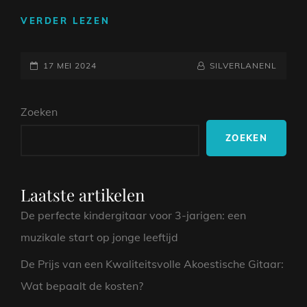
DE
VERDER LEZEN
PERFECTE
PLAYLIST:
GEPLAATST
BRUILOFT
NAAMREGEL
BYLINE
17 MEI 2024
SILVERLANENL
LIEDJES
OP
VOOR
Zoeken
JULLIE
SPECIALE
ZOEKEN
DAG
Laatste artikelen
De perfecte kindergitaar voor 3-jarigen: een
muzikale start op jonge leeftijd
De Prijs van een Kwaliteitsvolle Akoestische Gitaar:
Wat bepaalt de kosten?