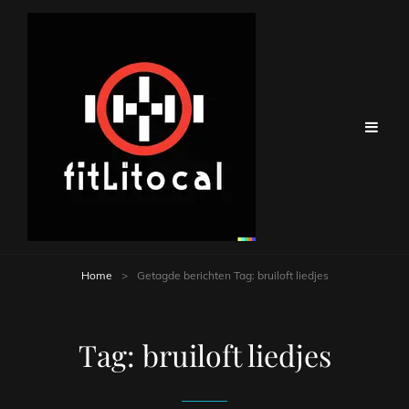
Home
>
Getagde berichten
Tag:
bruiloft liedjes
Tag:
bruiloft liedjes