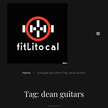
Home
>
Getagde berichten
Tag:
dean guitars
Tag:
dean guitars