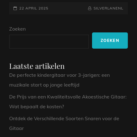
MAGIE
GEPLAATST
VAN
NAAMREGEL
BYLINE
22 APRIL 2025
SILVERLANENL
DEAN
OP
GITAAR:
Zoeken
KWALITEIT
EN
ZOEKEN
PASSIE
IN
MUZIEK
Laatste artikelen
De perfecte kindergitaar voor 3-jarigen: een
muzikale start op jonge leeftijd
De Prijs van een Kwaliteitsvolle Akoestische Gitaar:
Wat bepaalt de kosten?
Ontdek de Verschillende Soorten Snaren voor de
Gitaar