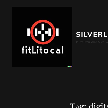
SILVER
Jouw Bron Voor Alles W
Tag:
digi