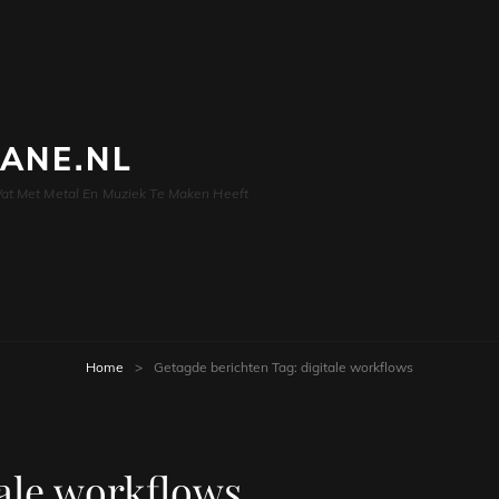
LANE.NL
at Met Metal En Muziek Te Maken Heeft
Home
>
Getagde berichten
Tag:
digitale workflows
tale workflows