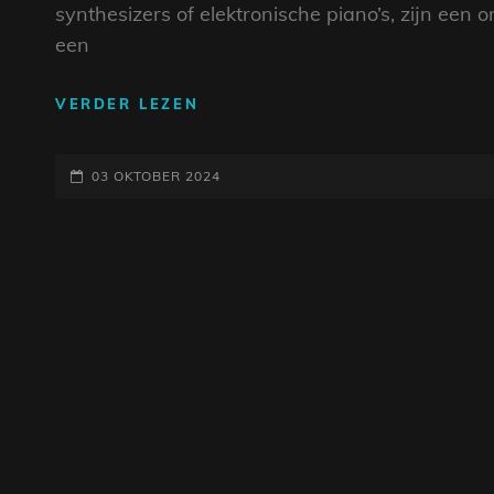
synthesizers of elektronische piano’s, zijn een
een
ONTDEK
VERDER LEZEN
DE
MAGIE
GEPLAATST
VAN
03 OKTOBER 2024
KEYBOARDS:
OP
CREATIVITEIT
EN
VEELZIJDIGHEID
IN
MUZIEK