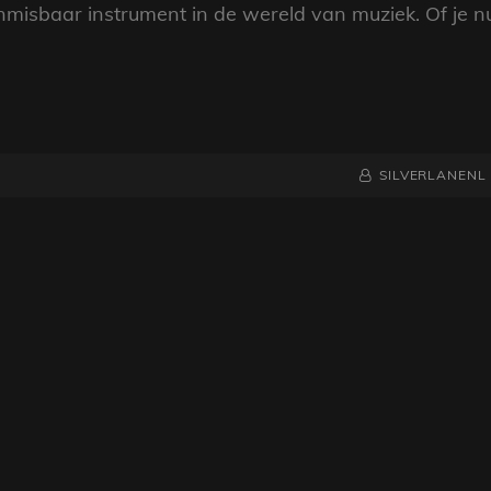
 onmisbaar instrument in de wereld van muziek. Of je n
NAAMREGEL
BYLINE
SILVERLANENL