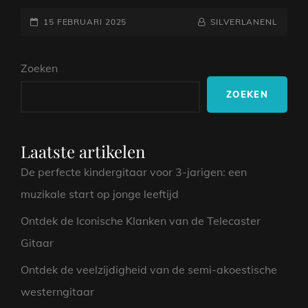
HET
GEPLAATST
KOPEN
NAAMREGEL
BYLINE
15 FEBRUARI 2025
SILVERLANENL
VAN
OP
EEN
Zoeken
GITAAR
ALS
ZOEKEN
BEGINNER
Laatste artikelen
De perfecte kindergitaar voor 3-jarigen: een
muzikale start op jonge leeftijd
Ontdek de Iconische Klanken van de Telecaster
Gitaar
Ontdek de veelzijdigheid van de semi-akoestische
westerngitaar